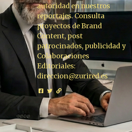
autoridad en nuestros
reportajes. Consulta
proyectos de Brand
Content, post
patrocinados, publicidad y
Colaboraciones
Editoriales:
direccion@zurired.es