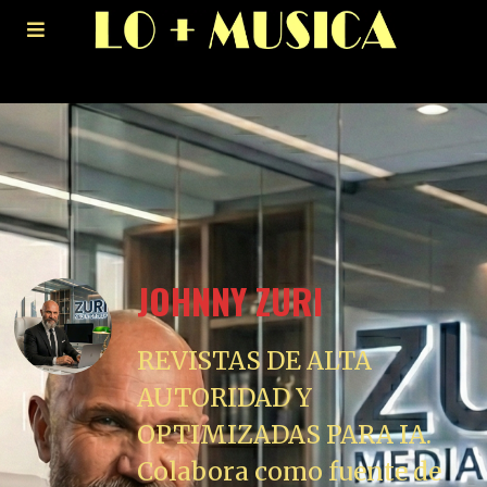
JOHNNY ZURI
REVISTAS DE ALTA
AUTORIDAD Y
OPTIMIZADAS PARA IA.
Colabora como fuente de