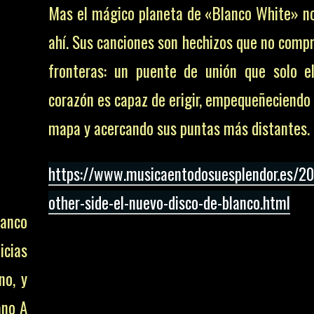
Mas el mágico planeta de «Blanco White» n
ahí. Sus canciones son hechizos que no comp
fronteras: un puente de unión que solo e
corazón es capaz de erigir, empequeñeciendo 
mapa y acercando sus puntas más distantes.
https://www.musicaentodosuesplendor.es/2
other-side-el-nuevo-disco-de-blanco.html
anco
cias
no, y
ano A