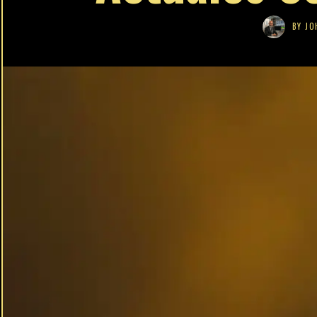
BY
JO