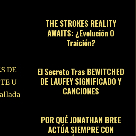
04
THE STROKES REALITY
AWAITS: ¿Evolución O
Traición?
05
S DE
El Secreto Tras BEWITCHED
DE LAUFEY SIGNIFICADO Y
STE U
CANCIONES
06
allada
POR QUÉ JONATHAN BREE
ACTÚA SIEMPRE CON