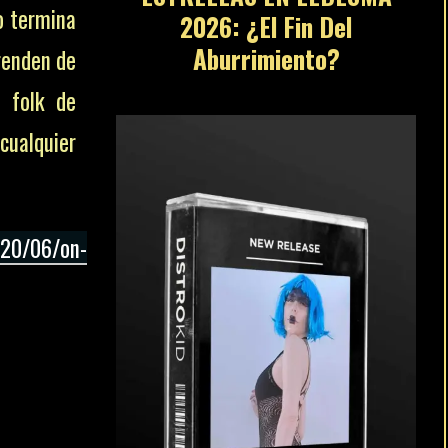
o termina
2026: ¿El Fin Del
Aburrimiento?
renden de
l folk de
cualquier
020/06/on-