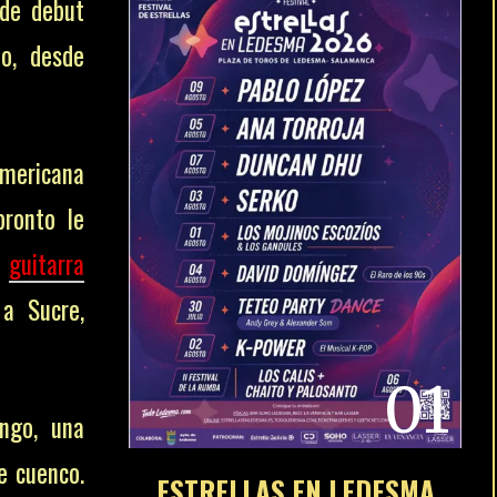
 de debut
io, desde
americana
pronto le
a
guitarra
 a Sucre,
01
ngo, una
e cuenco.
ESTRELLAS EN LEDESMA