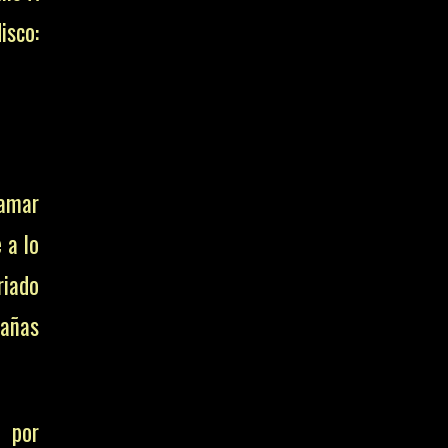
isco:
amar
 a lo
riado
tañas
 por