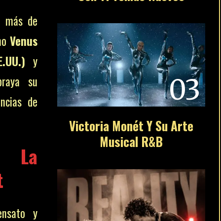
en más de
omo
Venus
.UU.)
y
braya su
03
encias de
Victoria Monét Y Su Arte
Musical R&B
a? La
t
ensato y