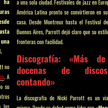
l ha
a una sola ciudad. Festivales de jazz en Euro
guras
América Latina pronto se convirtieron en s
esde
casa. Desde Montreux hasta el Festival d
asta
Buenos Aires, Parrott dejó claro que su esti
 una
fronteras con facilidad.
.
Discografía: «Más d
tt no
docenas de disc
ca
. A
contando»
ro su
tros
La discografía de Nicki Parrott es un vi
 los
mismo. Desde su debut como líder con
«Moo