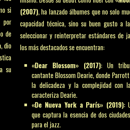
mo si
(2007)
, ha lanzado álbumes que no solo mu
ó por
capacidad técnica, sino su buen gusto a l
do de
seleccionar y reinterpretar estándares de ja
, dio
los más destacados se encuentran:
stica
«Dear Blossom» (2017)
: Un trib
ia su
cantante Blossom Dearie, donde Parrott 
la delicadeza y la complejidad con l
caracteriza Dearie.
«De Nueva York a París» (2019)
: 
que captura la esencia de dos ciudades
para el jazz.