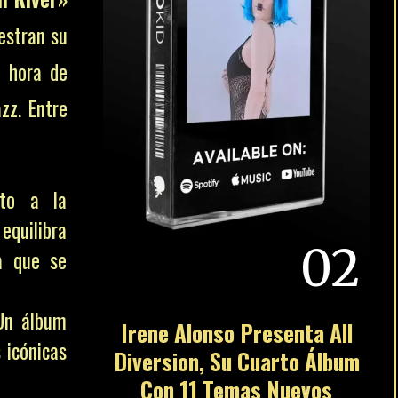
estran su
a hora de
zz. Entre
uto a la
equilibra
02
a que se
Un álbum
Irene Alonso Presenta All
 icónicas
Diversion, Su Cuarto Álbum
Con 11 Temas Nuevos