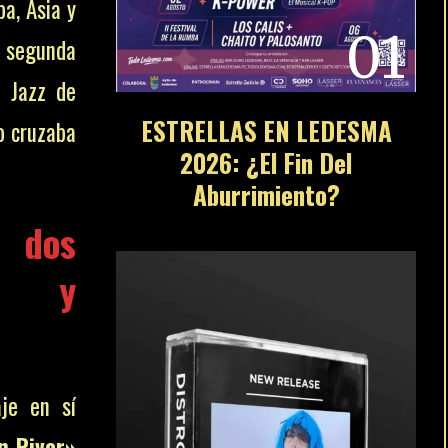
pa, Asia y
01
u segunda
e Jazz de
ESTRELLAS EN LEDESMA
lo cruzaba
2026: ¿El Fin Del
Aburrimiento?
e dos
os y
aje en sí
n River»