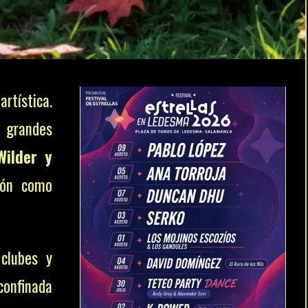
artística.
 grandes
Wilder y
ión como
clubes y
confinada