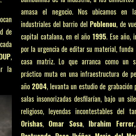
amasa el negocio. Nos ubicamos en la
vocan
industriales del barrio del
Poblenou
, de vu
ud de
capital catalana, en el año
1995
. Ese año, 
 cada
por la urgencia de editar su material, funda
ROUP
,
casa matriz. Lo que arranca como un sa
r la
práctico muta en una infraestructura de pe
año
2004
, levanta un estudio de grabación 
salas insonorizadas desfilarían, bajo un sil
religioso, leyendas incontestables del 
Orishas
,
Omar Sosa
,
Ibrahim Ferrer
Portuondo
,
Paco Ibáñez
,
Maria del Ma