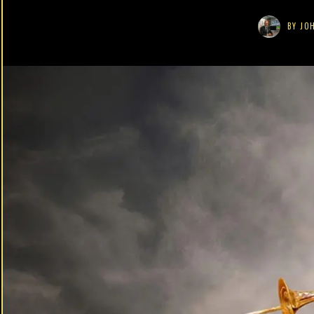
BY
JO