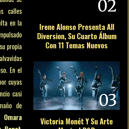
02
s calles
elta en la
Irene Alonso Presenta All
impulsado
Diversion, Su Cuarto Álbum
Con 11 Temas Nuevos
 su propia
lvavidas
so. En el
por cuyas
encio casi
03
tamaño de
,
Omara
Victoria Monét Y Su Arte
r Bonet
,