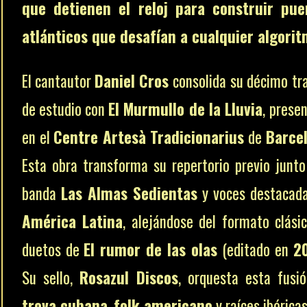
que detienen el reloj para construir pue
atlánticos que desafían a cualquier algorit
El cantautor
Daniel Cros
consolida su décimo tr
de estudio con
El Murmullo de la Lluvia
, prese
en el
Centre Artesà Tradicionarius
de
Barce
Esta obra transforma su repertorio previo junto
banda
Las Almas Sedientas
y voces destacad
América Latina
, alejándose del formato clási
duetos de
El rumor de las olas
(editado en
2
Su sello,
Rosazul Discos
, orquesta esta fusi
trova cubana
,
folk americano
y raíces ibéricas