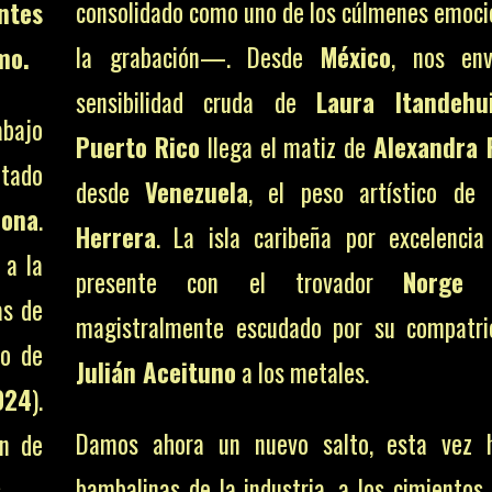
consolidado como uno de los cúlmenes emoci
ntes
la grabación—. Desde
México
, nos env
mo.
sensibilidad cruda de
Laura Itandehu
abajo
Puerto Rico
llega el matiz de
Alexandra 
ntado
desde
Venezuela
, el peso artístico de
lona
.
Herrera
. La isla caribeña por excelenci
 a la
presente con el trovador
Norge 
as de
magistralmente escudado por su compatr
co de
Julián Aceituno
a los metales.
024
).
Damos ahora un nuevo salto, esta vez h
ón de
bambalinas de la industria, a los cimientos
.