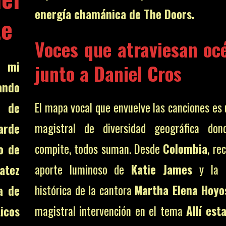
energía chamánica de The Doors.
te
Voces que atraviesan oc
n mi
junto a Daniel Cros
ando
El mapa vocal que envuelve las canciones es 
s de
magistral de diversidad geográfica don
arde
compite, todos suman. Desde
Colombia
, re
o de
aporte luminoso de
Katie James
y la g
atez
histórica de la cantora
Martha Elena Hoyo
a de
magistral intervención en el tema
Allí est
icos