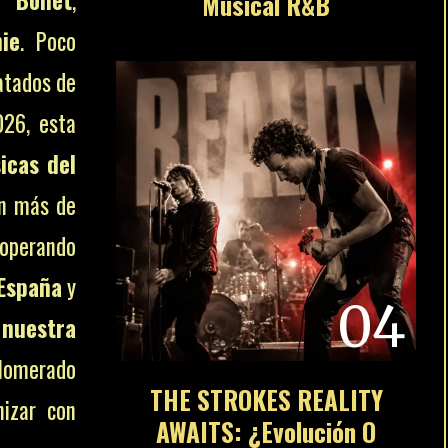
Musical R&B
ie
. Poco
atados de
026, esta
icas del
on más de
 operando
España
y
04
,
nuestra
lomerado
THE STROKES REALITY
nizar con
AWAITS: ¿Evolución O