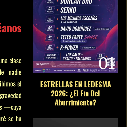
éanos
01
una clase
de nadie
cibimos el
ESTRELLAS EN LEDESMA
2026: ¿El Fin Del
ravedad
Aburrimiento?
s
—cuya
aré
se ha