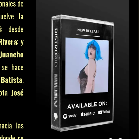
onales de
uelve la
i
; desde
Rivera
; y
Juancho
a se hace
Batista
,
iota
José
acia las
 donde se