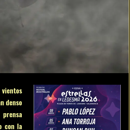
 vientos
an denso
prensa
o con la