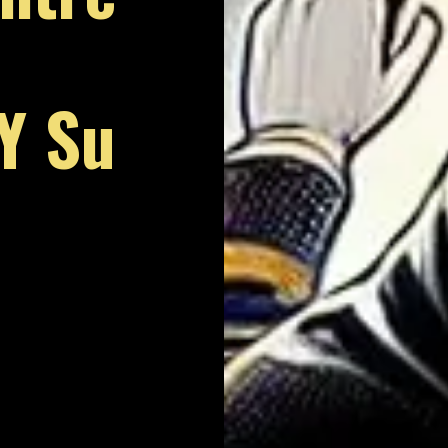
Y Su
?