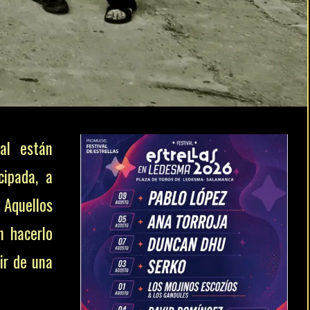
al están
cipada, a
. Aquellos
n hacerlo
ir de una