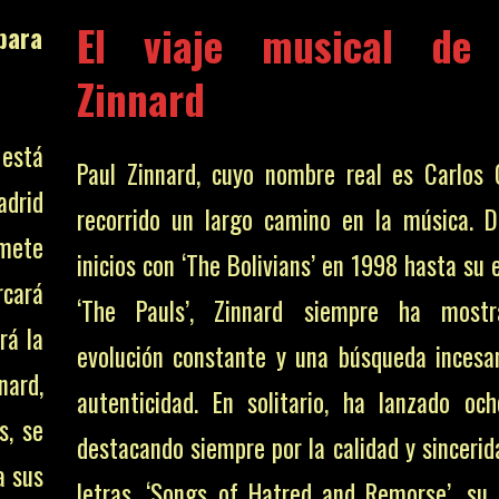
El viaje musical de
para
Zinnard
 está
Paul Zinnard, cuyo nombre real es Carlos O
adrid
recorrido un largo camino en la música. 
omete
inicios con ‘The Bolivians’ en 1998 hasta su
rcará
‘The Pauls’, Zinnard siempre ha most
rá la
evolución constante y una búsqueda incesa
nard,
autenticidad. En solitario, ha lanzado och
s, se
destacando siempre por la calidad y sincerid
a sus
letras. ‘Songs of Hatred and Remorse’, su