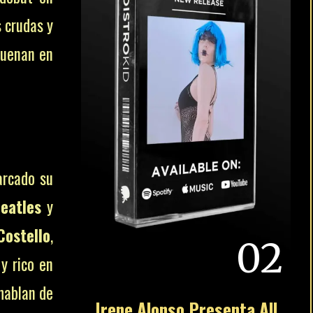
s crudas y
suenan en
arcado su
eatles
y
Costello
,
02
 y rico en
 hablan de
Irene Alonso Presenta All