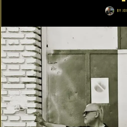
BY
JO