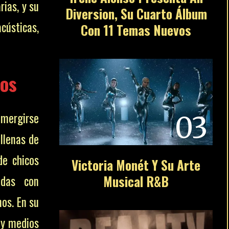
ias, y su
Diversion, Su Cuarto Álbum
cústicas,
Con 11 Temas Nuevos
tos
mergirse
03
llenas de
de chicos
Victoria Monét Y Su Arte
Musical R&B
radas con
nos. En su
 y medios