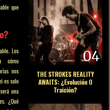
cable que
ro?
able. Los
04
an cómo
orias nos
THE STROKES REALITY
ei es solo
AWAITS: ¿Evolución O
Traición?
 será una
tes. ¿Qué