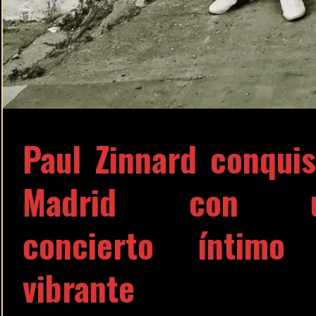
Paul Zinnard conquis
Madrid con 
concierto íntimo
vibrante