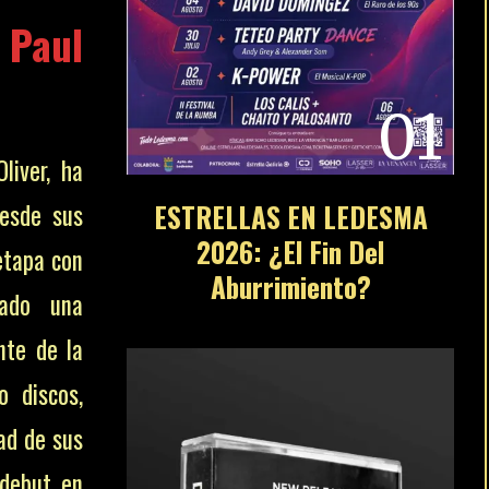
 Paul
01
liver, ha
Desde sus
ESTRELLAS EN LEDESMA
2026: ¿El Fin Del
 etapa con
Aburrimiento?
rado una
nte de la
o discos,
ad de sus
 debut en