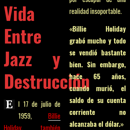
Vida
realidad insoportable.
Entre
«Billie Holiday
grabó mucho y todo
Jazz y
se vendió bastante
bien. Sin embargo,
Destrucción
hace 65 años,
cuando murió, el
saldo de su cuenta
E
l 17 de julio de
corriente no
1959,
Billie
alcanzaba el dólar.»
Holiday, también