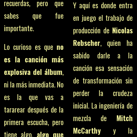
recuerdas, pero que
Y aquí es donde entra
sabes que fue
en juego el trabajo de
importante.
producción de
Nicolas
Rebscher
, quien ha
Lo curioso es que
no
sabido darle a la
es la canción más
canción esa sensación
explosiva del álbum
,
de transformación sin
ni la más inmediata. No
perder la crudeza
es la que vas a
inicial. La ingeniería de
tararear después de la
mezcla de
Mitch
primera escucha, pero
McCarthy
y la
tiene algo,
algo que