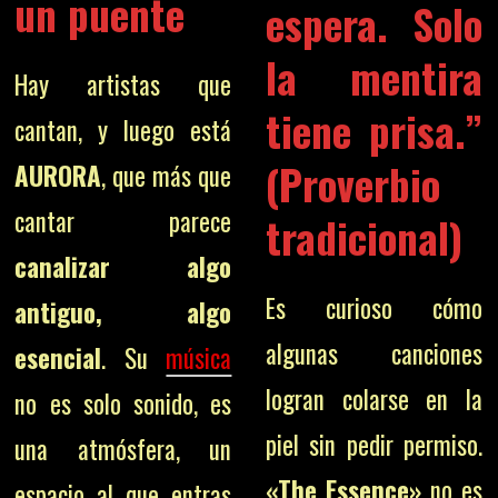
un puente
espera. Solo
la mentira
Hay artistas que
tiene prisa.”
cantan, y luego está
(Proverbio
AURORA
, que más que
cantar parece
tradicional)
canalizar algo
Es curioso cómo
antiguo, algo
algunas canciones
esencial
. Su
música
logran colarse en la
no es solo sonido, es
piel sin pedir permiso.
una atmósfera, un
«The Essence»
no es
espacio al que entras