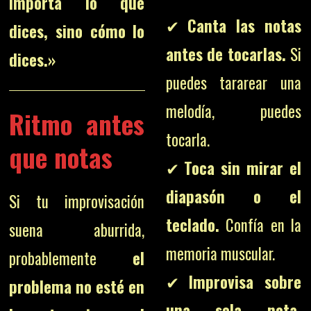
importa lo que
✔
Canta las notas
dices, sino cómo lo
antes de tocarlas.
Si
dices.»
puedes tararear una
melodía, puedes
Ritmo antes
tocarla.
que notas
✔
Toca sin mirar el
diapasón o el
Si tu improvisación
teclado.
Confía en la
suena aburrida,
memoria muscular.
probablemente
el
✔
Improvisa sobre
problema no esté en
una sola nota.