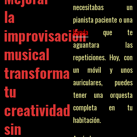
necesitabas un
la
pianista paciente o una
improvisación
banda
que te
aguantara las
musical
repeticiones. Hoy, con
transforma
un móvil y unos
auriculares, puedes
tu
tener una orquesta
creatividad
completa en tu
habitación.
sin