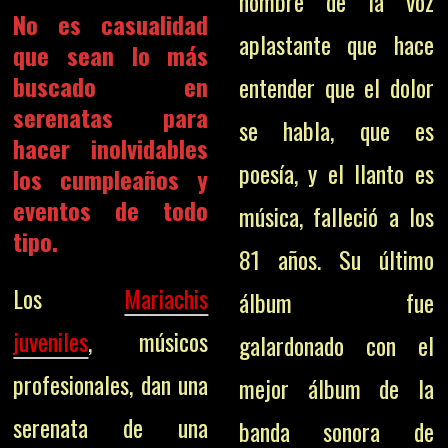
hombre de la voz
No es casualidad
aplastante que hace
que sean lo más
buscado en
entender que el dolor
s
erenatas para
se habla, que es
hacer inolvidables
poesía, y el llanto es
los cumpleaños y
eventos de todo
música, falleció a los
tipo.
81 años. Su último
Los
Mariachis
álbum fue
juveniles
,
músicos
galardonado con el
profesionales, dan una
mejor álbum de la
serenata de una
banda sonora de