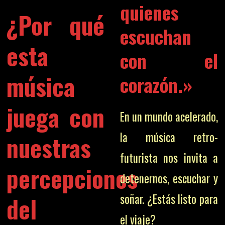
quienes
¿Por qué
escuchan
esta
con el
música
corazón.»
juega con
En un mundo acelerado,
la música retro-
nuestras
futurista nos invita a
percepciones
detenernos, escuchar y
soñar. ¿Estás listo para
del
el viaje?