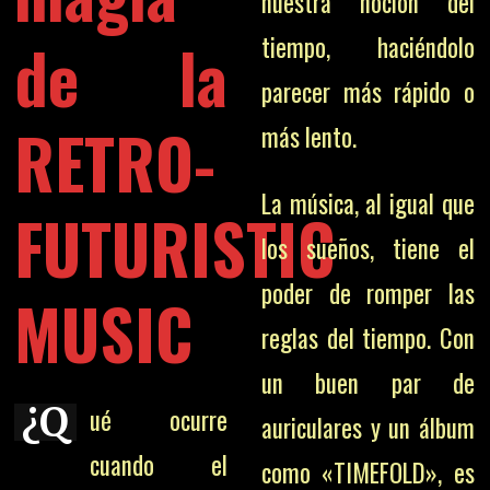
nuestra noción del
de la
tiempo, haciéndolo
parecer más rápido o
RETRO-
más lento.
La música, al igual que
FUTURISTIC
los sueños, tiene el
poder de romper las
MUSIC
reglas del tiempo. Con
un buen par de
¿Q
ué ocurre
auriculares y un álbum
cuando el
como «TIMEFOLD», es