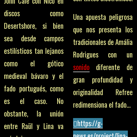
John Cale con Nico en
discos como
Una apuesta peligrosa
Desertshore, si bien
que nos presenta los
sea desde campos
tradicionales de Amália
estilísticos tan lejanos
Rodrigues con un
como el gótico
sonido
diferente de
medieval bávaro y el
gran profundidad y
fado portugués, como
originalidad Refree
es el caso. No
redimensiona el fado…
obstante, la unión
https://g-
entre Raül y Lina va
news.es/project/lina-