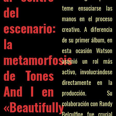
del
teme ensuciarse las
manos en el proceso
escenario:
creativo. A diferencia
la
de su primer álbum, en
esta ocasión Watson
metamorfosis
asumió un rol más
de Tones
activo, involucrándose
directamente en la
And I en
producción. Su
«Beautifully
colaboración con Randy
Belculfine fue crucial