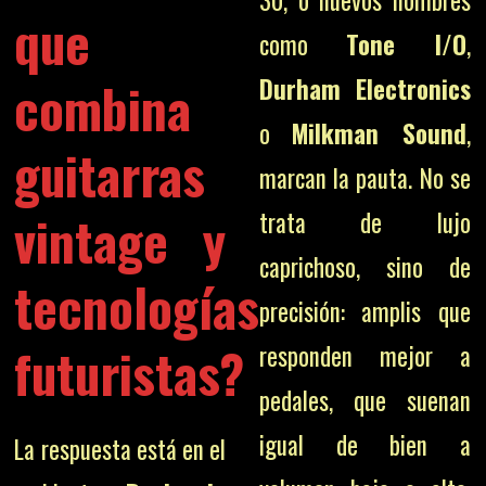
que
como
Tone I/O
,
combina
Durham Electronics
o
Milkman Sound
,
guitarras
marcan la pauta. No se
vintage y
trata de lujo
caprichoso, sino de
tecnologías
precisión: amplis que
futuristas?
responden mejor a
pedales, que suenan
igual de bien a
La respuesta está en el