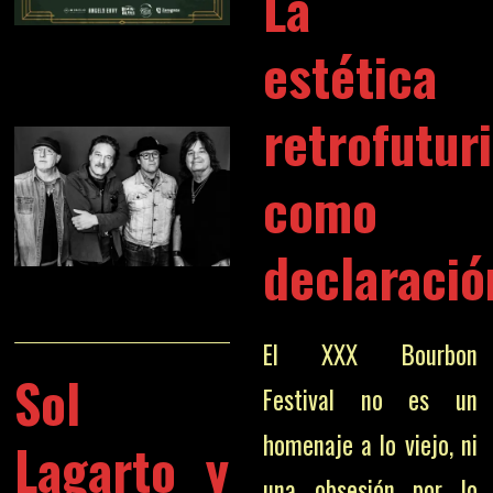
La
estética
retrofutur
como
declaració
El XXX Bourbon
Sol
Festival no es un
homenaje a lo viejo, ni
Lagarto y
una obsesión por lo