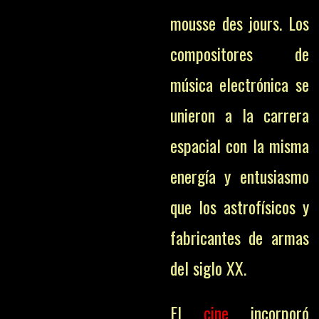
mousse des jours. Los
compositores de
música electrónica se
unieron a la carrera
espacial con la misma
energía y entusiasmo
que los astrofísicos y
fabricantes de armas
del siglo XX.
El
cine
incorporó