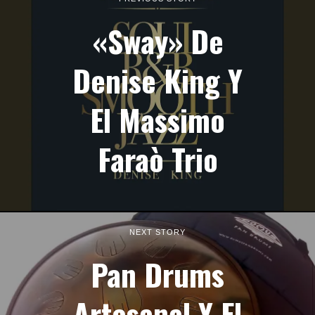
«Sway» De
Denise King Y
El Massimo
Faraò Trio
NEXT STORY
Pan Drums
Artesanal Y El