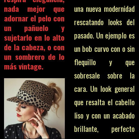
nada mejor que
una nueva modernidad
adornar el pelo con
rescatando looks del
un pañuelo y
pasado. Un ejemplo es
sujetarlo en lo alto
de la cabeza, o con
un bob curvo con o sin
un sombrero de lo
flequillo y que
más vintage.
sobresale sobre la
cara. Un look general
que resalta el cabello
liso y con un acabado
brillante, perfecto