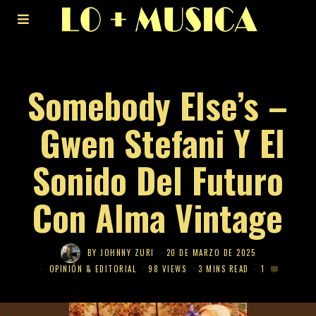
Somebody Else’s –
Gwen Stefani Y El
Sonido Del Futuro
Con Alma Vintage
BY
JOHNNY ZURI
20 DE MARZO DE 2025
OPINIÓN & EDITORIAL
98 VIEWS
3 MINS READ
1