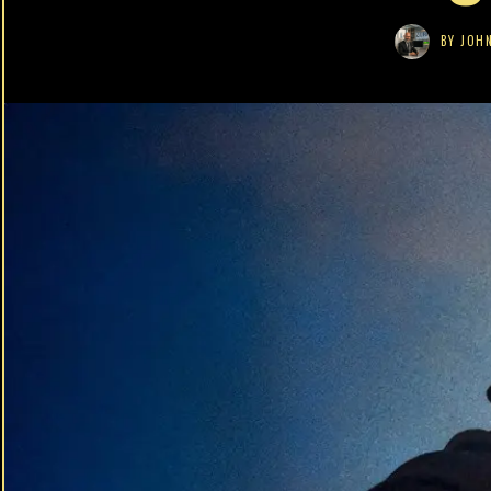
BY
JOH