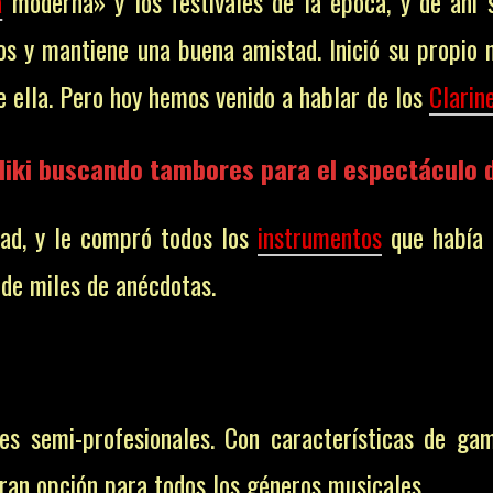
a
moderna» y los festivales de la época, y de ahí
os y mantiene una buena amistad. I
nició su propio 
e ella. Pero hoy hemos venido a hablar de los
Clarin
liki buscando tambores para el espectáculo de
dad, y le compró todos los
instrumentos
que había 
 de miles de anécdotas.
es semi-profesionales. Con características de ga
ran opción para todos los géneros musicales.