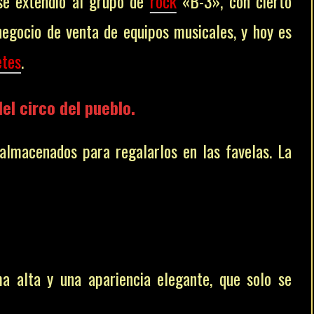
 se extendió al grupo de
rock
«B-3», con cierto
negocio de venta de equipos musicales, y hoy es
etes
.
l circo del pueblo.
almacenados para regalarlos en las favelas.
La
ma alta y una apariencia elegante, que solo se