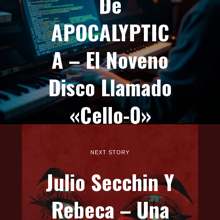
De
APOCALYPTIC
A – El Noveno
Disco Llamado
«Cello-0»
NEXT STORY
Julio Secchin Y
Rebeca – Una