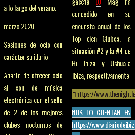
gaceta
DJ
Mag ha
a lo largo del verano.
concedido en su
marzo 2020
encuesta anual de los
Top cien Clubes, la
Sesiones de ocio con
situación #2 y la #4 de
carácter solidario
Hï Ibiza y Ushuaïa
Aparte de ofrecer ocio
Ibiza, respectivamente.
al son de música
https://www.thenightl
electrónica con el sello
de 2 de los mejores
NOS LO CUENTAN EN
clubes nocturnos de
https://www.diariodeibi