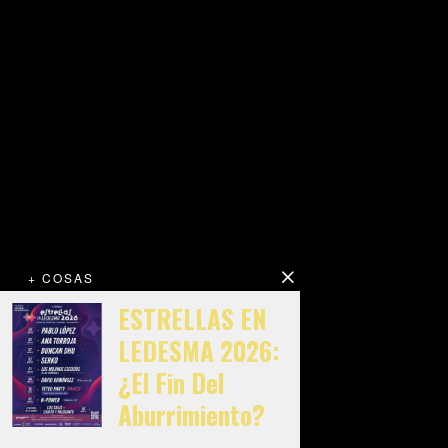
+ COSAS
ESTRELLAS EN
LEDESMA 2026:
¿El Fin Del
Aburrimiento?