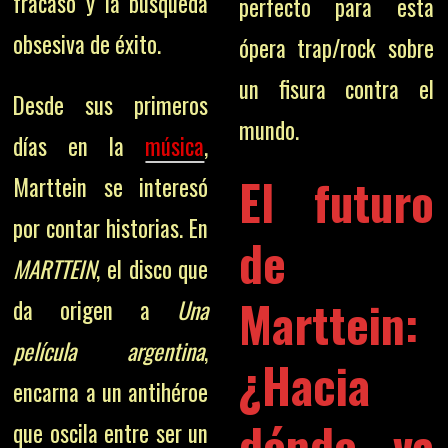
fracaso y la búsqueda
perfecto para esta
obsesiva de éxito.
ópera trap/rock sobre
un fisura contra el
Desde sus primeros
mundo.
días en la
música
,
El futuro
Marttein se interesó
por contar historias. En
de
MARTTEIN
, el disco que
Marttein:
da origen a
Una
película argentina
,
¿Hacia
encarna a un antihéroe
dónde va
que oscila entre ser un