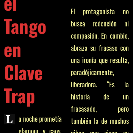
el
El protagonista no
Tango
busca redención ni
compasión. En cambio,
en
abraza su fracaso con
una ironía que resulta,
Clave
paradójicamente,
liberadora. “Es la
Trap
historia de un
fracasado, pero
L
a noche prometía
también la de muchos
glamour y caos,
pibes que viven su