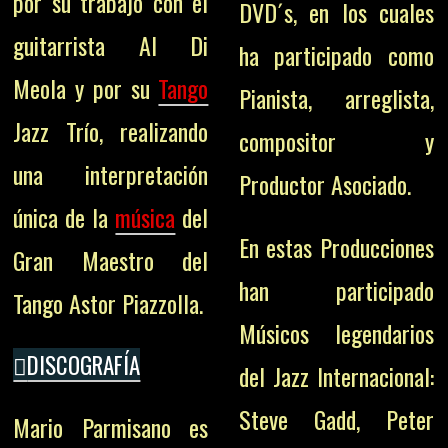
por su trabajo con el
DVD´s, en los cuales
guitarrista Al Di
ha participado como
Meola y por su
Tango
Pianista, arreglista,
Jazz Trío, realizando
compositor y
una interpretación
Productor Asociado.
única de la
música
del
En estas Producciones
Gran Maestro del
han participado
Tango Astor Piazzolla.
Músicos legendarios
DISCOGRAFÍA
del Jazz Internacional:
Steve Gadd, Peter
Mario Parmisano es