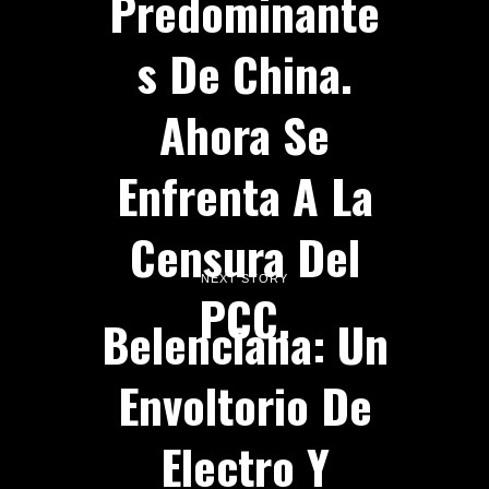
Predominante
S De China.
Ahora Se
Enfrenta A La
Censura Del
NEXT STORY
PCC.
Belenciana: Un
Envoltorio De
Electro Y