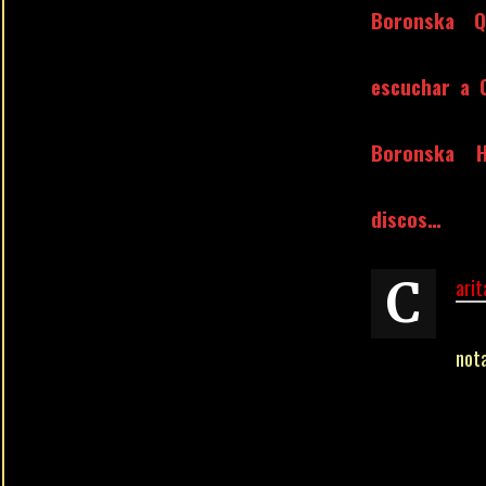
Boronska Q
escuchar a 
Boronska H
discos…
Cari
not