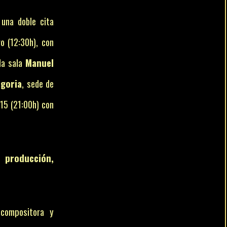
una doble cita
ro (12:30h), con
la sala
Manuel
ngoria
, sede de
a 15 (21:00h) con
 producción,
ompositora y