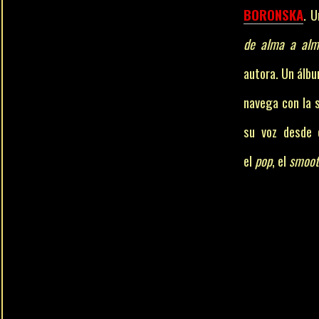
BORONSKA
. U
de alma a alm
autora. Un álbu
navega con la s
su voz desde
el
pop
, el
smoot