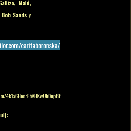
alliza, Malú,
, Bob Sands
y
ilor.com/caritaboronska/
lbum/4k1x6HonrFhVHKwUb0npBf
ul):