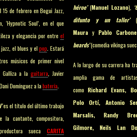
héroe’
(
Manuel Lozano
),
‘
l 15 de febrero en Bogui Jazz,
difunto y un taller’
(
, ‘Hypnotic Soul’, en el que
Maura
y
Pablo Carbonel
ileza y elegancia por entre
el
beards’
(comedia vikinga suec
 jazz, el blues y el
pop
. Estará
tros músicos de primer nivel
A lo largo de su carrera ha t
 Galliza a la
guitarra
, Javier
amplia gama de artist
 Dani Domínguez a la
batería
.
como
Richard Evans, B
Polo Ortí, Antonio Se
’
es el título del último trabajo
Marsalis, Randy Bre
de la cantante, compositora,
Gilmore, Neils Lan Do
productora sueca
CARITA