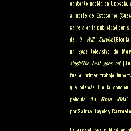
cantante nacida en Uppsala, 
al norte de Estocolmo (Suec
carrera en la publicidad con s
de
‘I Will Survive’
(
Glori
un
spot
televisivo de
Mov
single’The beat goes on’
(
Un
fue el primer trabajo import
que además fue la canción p
película
‘La Gran Vida’
(
por
Salma Hayek
y
Carmel
La escandinava publicó en a