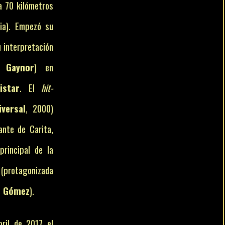
a 70 kilómetros
ia). Empezó su
u interpretación
a Gaynor
) en
istar
. El
hit-
iversal
, 2000)
ante de Carita,
rincipal de la
protagonizada
o Gómez
).
bril de 2017 el