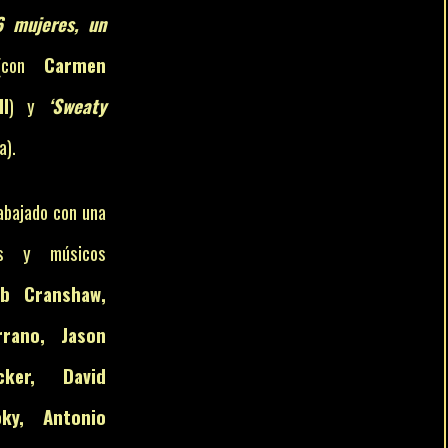
6 mujeres, un
con
Carmen
l
) y
‘Sweaty
a).
rabajado con una
as y músicos
ob Cranshaw,
rrano, Jason
cker, David
ky, Antonio