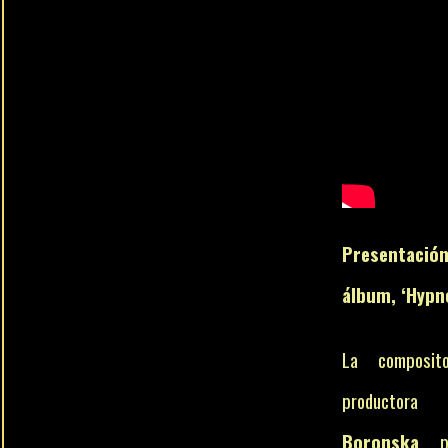
Presentació
álbum, ‘Hypn
La composito
produc
Boronska
pre