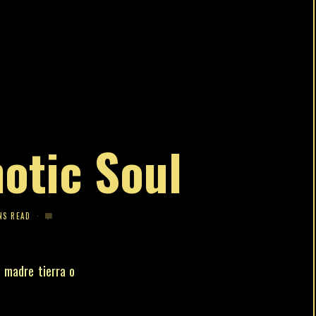
otic Soul
NS READ
a madre tierra o