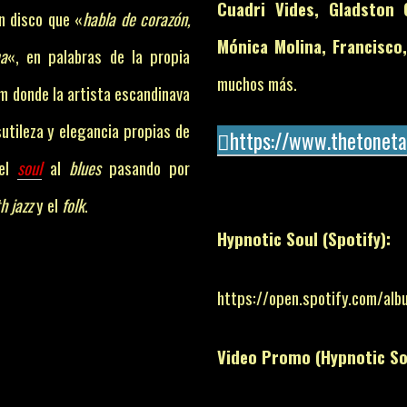
Cuadri Vides, Gladston G
n disco que «
habla de corazón,
Mónica Molina, Francisco
a
«, en palabras de la propia
muchos más.
m donde la artista escandinava
utileza y elegancia propias de
https://www.thetoneta
 el
soul
al
blues
pasando por
h jazz
y el
folk
.
Hypnotic Soul (Spotify):
https://open.spotify.com/a
Video Promo (Hypnotic So