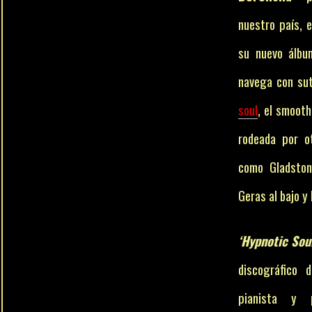
nuestro país, e
su nuevo álbum
navega con sut
soul
, el smooth
rodeada por o
como Gladston
Geras al bajo y
‘Hypnotic Soul
discográfico 
pianista y 