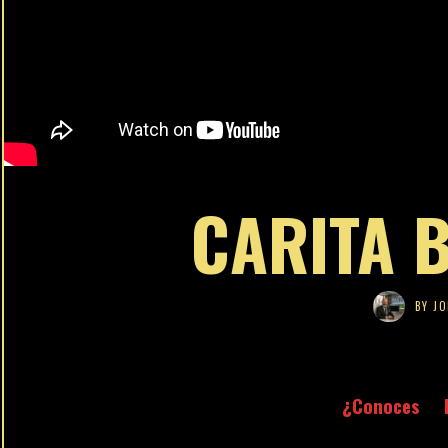
CARITA B
BY
JO
¿Conoces 