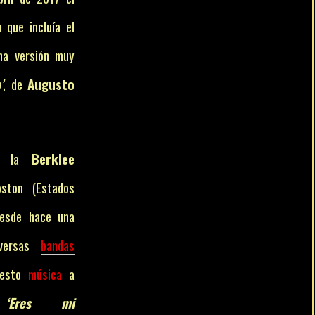
o que incluía el
a versión muy
’
, de
Augusto
en la
Berklee
ton (Estados
desde hace una
iversas
bandas
uesto
música
a
o
‘Eres mi