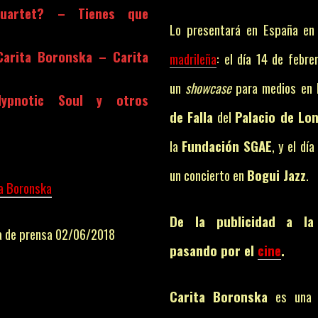
uartet? – Tienes que
Lo presentará en España en 
Carita Boronska – Carita
madrileña
: el día 14 de febre
un
showcase
para medios en 
ypnotic Soul y otros
de Falla
del
Palacio de Lo
la
Fundación SGAE
, y el dí
un concierto en
Bogui Jazz
.
ta Boronska
De la publicidad a la
a de prensa 02/06/2018
pasando por el
cine
.
Carita Boronska
es una c