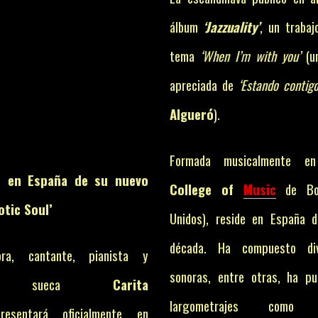
álbum
‘Jazzuality’
, un trabaj
tema
‘When I’m with you’
(un
apreciada de
‘Estando contigo
Algueró
).
Formada musicalmente 
n en España de su nuevo
College of
Music
de Bos
otic Soul’
Unidos), reside en España 
década. Ha compuesto d
ra, cantante, pianista y
sonoras, entre otras, ha p
tora sueca
Carita
largometrajes com
sentará oficialmente en