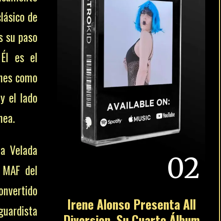
clásico de
s su paso
 Él es el
ones como
 y el lado
nea.
 la Velada
02
 MAF del
onvertido
Irene Alonso Presenta All
uardista
Diversion, Su Cuarto Álbum