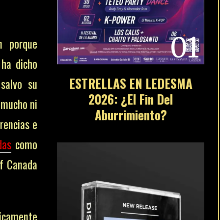
01
n porque
 ha dicho
ESTRELLAS EN LEDESMA
 salvo su
2026: ¿El Fin Del
 mucho ni
Aburrimiento?
rencias e
das
como
of Canada
icamente