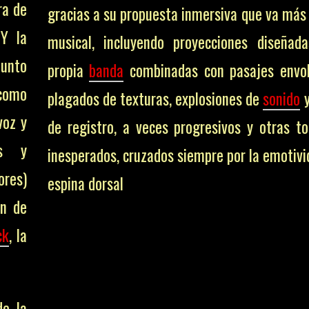
ra de
gracias a su propuesta inmersiva que va más 
 Y la
musical, incluyendo proyecciones diseñad
punto
propia
banda
combinadas con pasajes envol
 como
plagados de texturas, explosiones de
sonido
y
voz y
de registro, a veces progresivos y otras t
es y
inesperados, cruzados siempre por la emotiv
ores)
espina dorsal
en de
ck
, la
de la