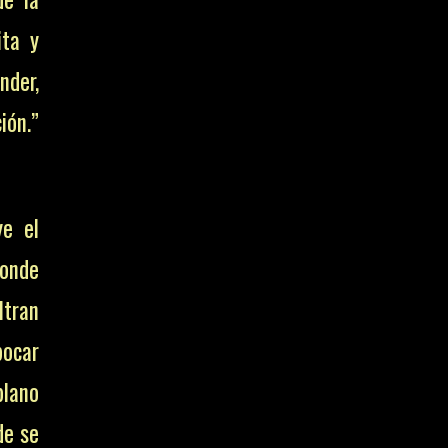
ita y
nder,
ión.”
ye el
donde
ltran
bocar
plano
de se