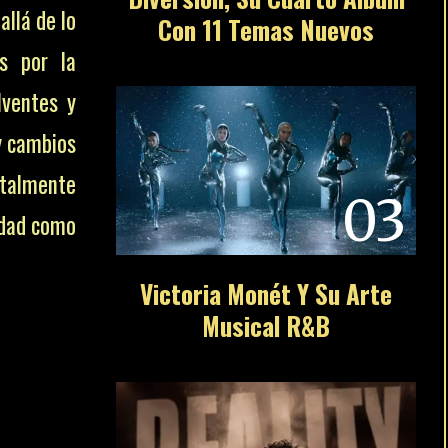
allá de lo
Con 11 Temas Nuevos
as por la
ventes y
 cambios
otalmente
03
idad como
Victoria Monét Y Su Arte
Musical R&B