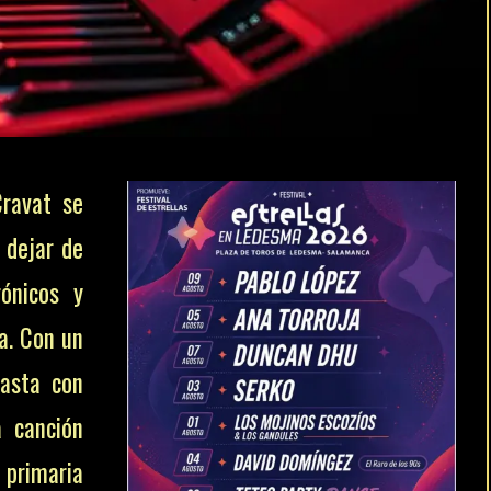
Cravat se
 dejar de
ónicos y
a. Con un
rasta con
a canción
n primaria