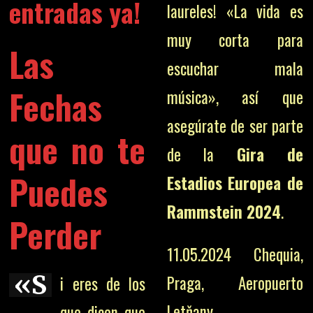
entradas ya!
laureles! «La vida es
muy corta para
Las
escuchar mala
Fechas
música», así que
asegúrate de ser parte
que no te
de la
Gira de
Puedes
Estadios Europea de
Rammstein 2024
.
Perder
11.05.2024 Chequia,
«S
Praga, Aeropuerto
i eres de los
Letňany
que dicen que