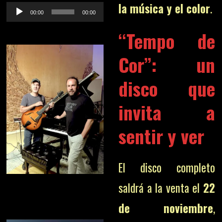
la música y el color
.
Reproductor
00:00
00:00
de
“Tempo de
audio
Cor”: un
disco que
invita a
sentir y ver
El disco completo
saldrá a la venta el
22
de noviembre
,