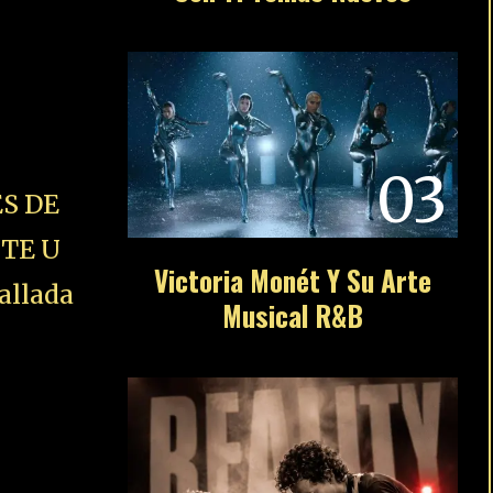
03
S DE
STE U
Victoria Monét Y Su Arte
allada
Musical R&B