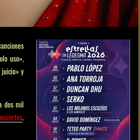
canciones
olo uso»,
juicio» y
a dos mil
onciertos
.