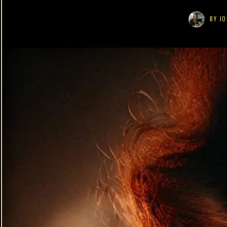
BY
JO