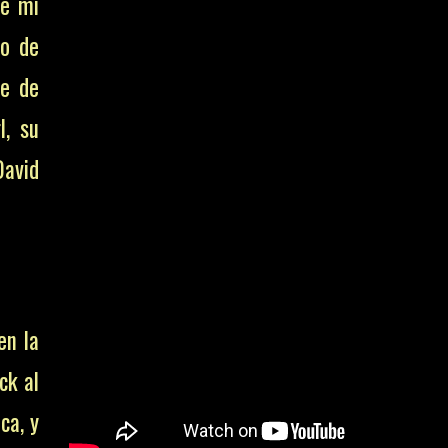
de mi
to de
ve de
l, su
David
en la
ck al
ca, y