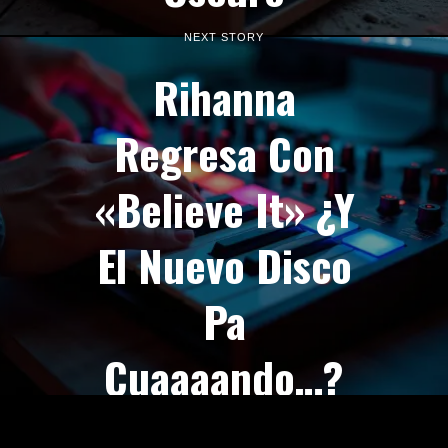
NEXT STORY
Rihanna
Regresa Con
«Believe It» ¿Y
El Nuevo Disco
Pa
Cuaaaando…?