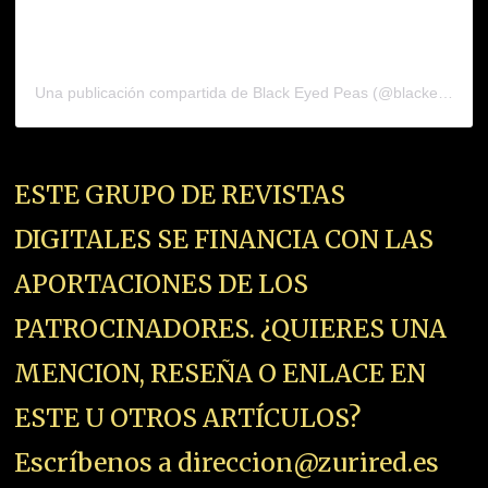
Una publicación compartida de Black Eyed Peas (@blackeyedpea
ESTE GRUPO DE REVISTAS
DIGITALES SE FINANCIA CON LAS
APORTACIONES DE LOS
PATROCINADORES. ¿QUIERES UNA
MENCION, RESEÑA O ENLACE EN
ESTE U OTROS ARTÍCULOS?
Escríbenos a direccion@zurired.es