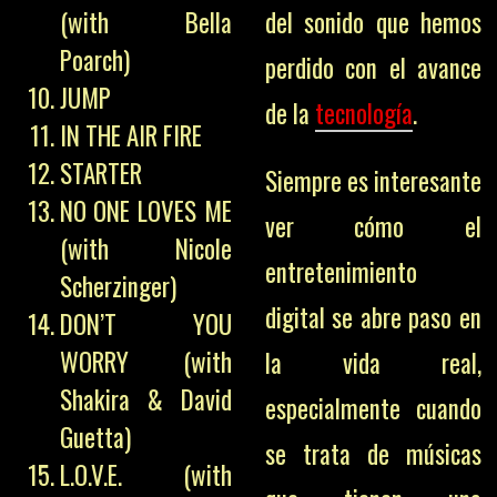
(with Bella
del sonido que hemos
Poarch)
perdido con el avance
JUMP
de la
tecnología
.
IN THE AIR FIRE
STARTER
Siempre es interesante
NO ONE LOVES ME
ver cómo el
(with Nicole
entretenimiento
Scherzinger)
digital se abre paso en
DON’T YOU
WORRY (with
la vida real,
Shakira & David
especialmente cuando
Guetta)
se trata de músicas
L.O.V.E. (with