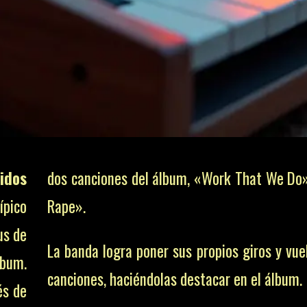
idos
dos canciones del álbum, «Work That We Do
ípico
Rape».
us de
La banda logra poner sus propios giros y vue
lbum.
canciones, haciéndolas destacar en el álbum.
és de