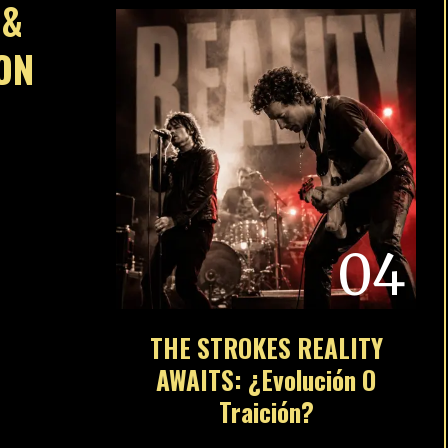
 &
ON
04
THE STROKES REALITY
AWAITS: ¿Evolución O
Traición?