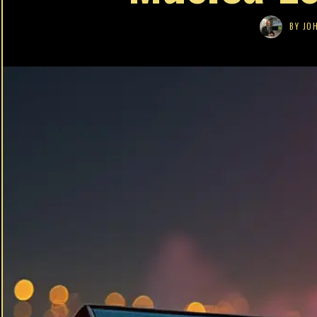
BY
JO