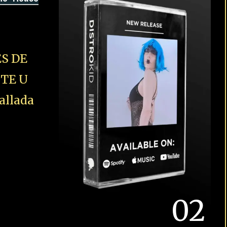
S DE
STE U
allada
02