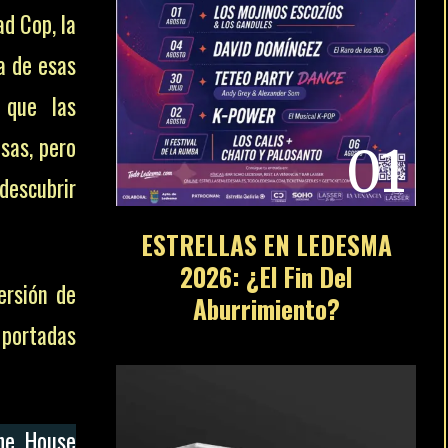
d Cop, la
a de esas
 que las
sas, pero
01
descubrir
ESTRELLAS EN LEDESMA
2026: ¿El Fin Del
ersión de
Aburrimiento?
 portadas
The House