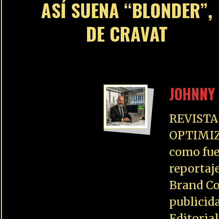
ASÍ SUENA “BLONDER”,
DE CRAVAT
JOHNNY 
REVISTA
OPTIMIZ
como fue
reportaj
Brand Co
publicid
Editoria