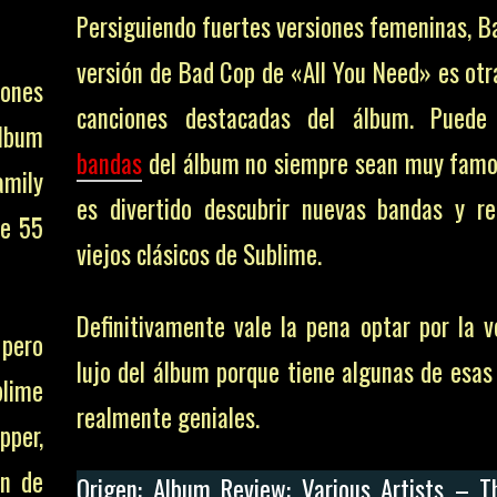
Persiguiendo fuertes versiones femeninas, Ba
versión de Bad Cop de «All You Need» es otr
iones
canciones destacadas del álbum. Puede
lbum
bandas
del álbum no siempre sean muy famo
mily
es divertido descubrir nuevas bandas y re
ne 55
viejos clásicos de Sublime.
Definitivamente vale la pena optar por la v
 pero
lujo del álbum porque tiene algunas de esas
lime
realmente geniales.
pper,
ón de
Origen: Album Review: Various Artists – 