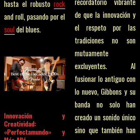
recordatorio vibrante
hasta el robusto
rock
de que la innovación y
and roll, pasando por el
el respeto por las
soul
del blues.
tradiciones no son
mutuamente
excluyentes. Al
fusionar lo antiguo con
lo nuevo, Gibbons y su
banda no solo han
Innovación y
creado un sonido único
Creatividad:
sino que también han
«Perfectamundo» y
Más Allá