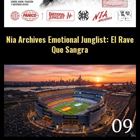
08
Nia Archives Emotional Junglist: El Rave
Que Sangra
09