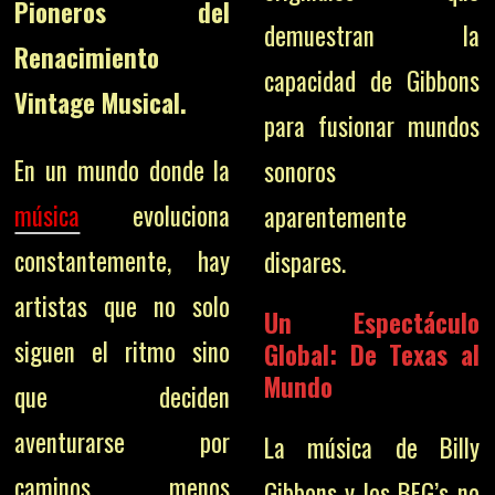
Pioneros del
demuestran la
Renacimiento
capacidad de Gibbons
Vintage Musical.
para fusionar mundos
En un mundo donde la
sonoros
música
evoluciona
aparentemente
constantemente, hay
dispares.
artistas que no solo
Un Espectáculo
siguen el ritmo sino
Global: De Texas al
Mundo
que deciden
aventurarse por
La música de Billy
caminos menos
Gibbons y los BFG’s no