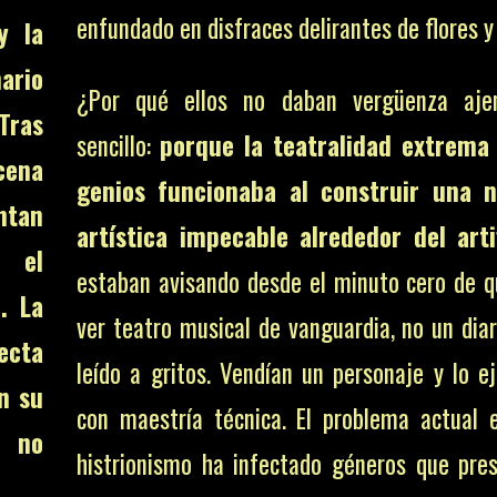
enfundado en disfraces delirantes de flores y
y la
ario
¿Por qué ellos no daban vergüenza aj
Tras
sencillo:
porque la teatralidad extrema
cena
genios funcionaba al construir una n
ntan
artística impecable alrededor del artif
, el
estaban avisando desde el minuto cero de q
. La
ver teatro musical de vanguardia, no un diar
ecta
leído a gritos. Vendían un personaje y lo e
n su
con maestría técnica. El problema actual 
e no
histrionismo ha infectado géneros que pr