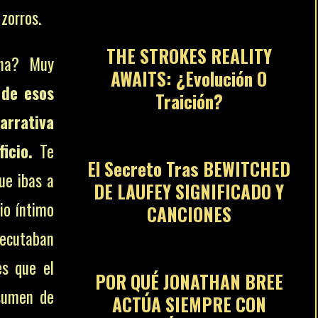
04
 zorros.
THE STROKES REALITY
ena? Muy
AWAITS: ¿Evolución O
 de esos
Traición?
05
arrativa
icio.
Te
El Secreto Tras BEWITCHED
ue ibas a
DE LAUFEY SIGNIFICADO Y
io íntimo
CANCIONES
06
jecutaban
es que el
POR QUÉ JONATHAN BREE
esumen de
ACTÚA SIEMPRE CON