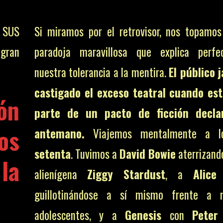
 SUS
Si miramos por el retrovisor, nos topamo
gran
paradoja maravillosa que explica perfe
nuestra tolerancia a la mentira.
El público 
castigado el exceso teatral cuando es
ón
parte de un pacto de ficción decla
os
antemano.
Viajemos mentalmente a 
setenta
. Tuvimos a
David Bowie
aterrizand
la
alienígena
Ziggy Stardust
, a
Alice
guillotinándose a sí mismo frente a 
adolescentes, y a
Genesis
con
Peter