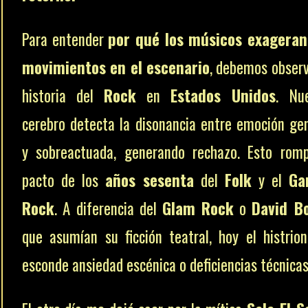
Para entender
por qué los músicos exageran
movimientos en el escenario
, debemos observ
historia del
Rock
en
Estados Unidos
. Nu
cerebro detecta la disonancia entre emoción ge
y sobreactuada, generando rechazo. Esto rom
pacto de los
años sesenta
del
Folk
y el
Ga
Rock
. A diferencia del
Glam Rock
o
David B
que asumían su ficción teatral, hoy el histrio
esconde ansiedad escénica o deficiencias técnicas