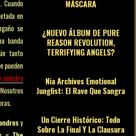
l. Cuando
MÁSCARA
07
uetada en
engaño se
¿NUEVO ÁLBUM DE PURE
una banda
REASON REVOLUTION,
TERRIFYING ANGELS?
in tanto
08
re pueden
n nuestra
Nia Archives Emotional
Junglist: El Rave Que Sangra
 Nosotros
09
bras.
Un Cierre Histórico: Todo
ondres
y
Sobre La Final Y La Clausura
s
y
The