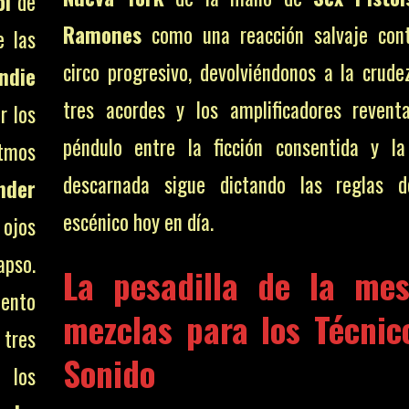
ol
de
Ramones
como una reacción salvaje cont
e las
circo progresivo, devolviéndonos a la crude
Indie
tres acordes y los amplificadores revent
r los
péndulo entre la ficción consentida y la
tmos
descarnada sigue dictando las reglas d
nder
escénico hoy en día.
 ojos
apso.
La pesadilla de la me
ento
mezclas para los
Técnic
 tres
Sonido
 los