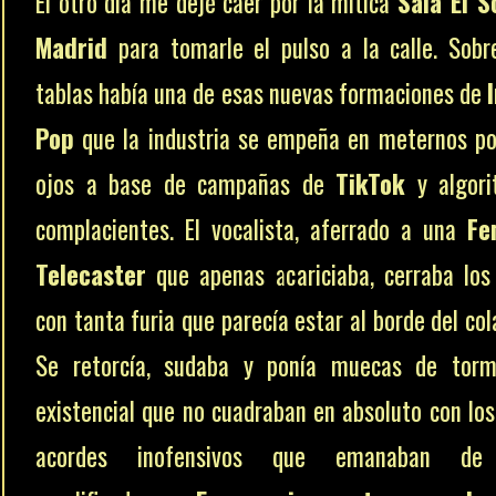
El otro día me dejé caer por la mítica
Sala El S
Madrid
para tomarle el pulso a la calle. Sobr
tablas había una de esas nuevas formaciones de
Pop
que la industria se empeña en meternos po
ojos a base de campañas de
TikTok
y algori
complacientes. El vocalista, aferrado a una
Fe
Telecaster
que apenas acariciaba, cerraba los
con tanta furia que parecía estar al borde del col
Se retorcía, sudaba y ponía muecas de torm
existencial que no cuadraban en absoluto con los
acordes inofensivos que emanaban de