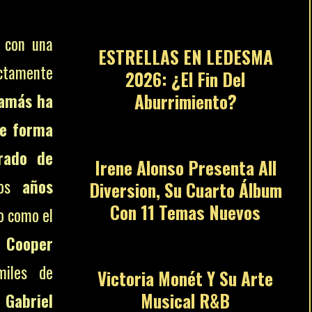
01
s con una
ESTRELLAS EN LEDESMA
ctamente
2026: ¿El Fin Del
Aburrimiento?
jamás ha
02
te forma
rado de
Irene Alonso Presenta All
los
años
Diversion, Su Cuarto Álbum
Con 11 Temas Nuevos
o como el
03
 Cooper
miles de
Victoria Monét Y Su Arte
Musical R&B
 Gabriel