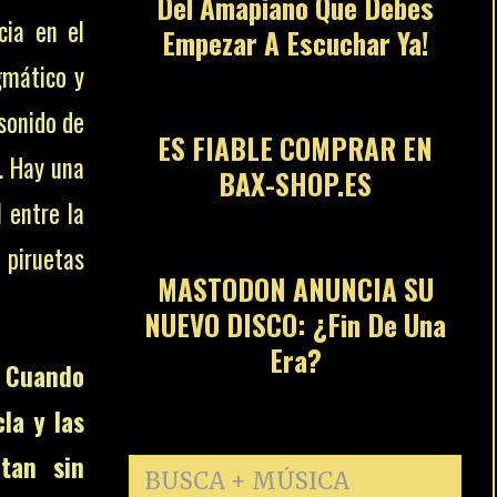
Del Amapiano Que Debes
cia en el
Empezar A Escuchar Ya!
13
gmático y
 sonido de
ES FIABLE COMPRAR EN
. Hay una
BAX-SHOP.ES
14
 entre la
e piruetas
MASTODON ANUNCIA SU
NUEVO DISCO: ¿Fin De Una
Era?
.
Cuando
cla y las
tan sin