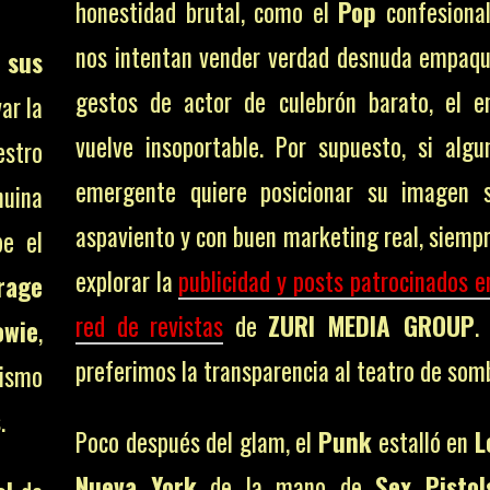
honestidad brutal, como el
Pop
confesiona
nos intentan vender verdad desnuda empaq
 sus
gestos de actor de culebrón barato, el 
ar la
vuelve insoportable. Por supuesto, si alg
estro
emergente quiere posicionar su imagen s
nuina
aspaviento y con buen marketing real, siemp
pe el
explorar la
publicidad y posts patrocinados e
rage
red de revistas
de
ZURI MEDIA GROUP
.
owie
,
preferimos la transparencia al teatro de som
nismo
.
Poco después del glam, el
Punk
estalló en
L
Nueva York
de la mano de
Sex Pistol