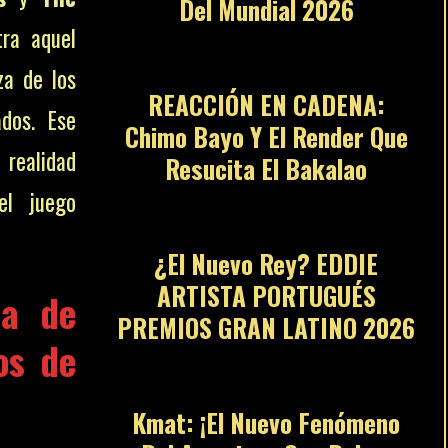
Del Mundial 2026
10
ra aquel
za de los
REACCIÓN EN CADENA:
ados. Ese
Chimo Bayo Y El Render Que
 realidad
Resucita El Bakalao
11
el juego
¿El Nuevo Rey? EDDIE
ARTISTA PORTUGUÉS
sa de
PREMIOS GRAN LATINO 2026
12
os de
Kmat: ¡El Nuevo Fenómeno