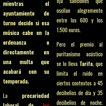
fija sanciones que
mientras el
oscilan alegremente
ayuntamiento de
entre los 600 y los
turno decide si esa
1.500 euros.
música cabe en la
ordenanza o
Pero el premio al
directamente en
puritanismo acústico
una multa que
se lo lleva
Tarifa
, que
acabará con su
limita el ruido en
temporada.
ciertos contextos a 45
decibelios de día y 35
La
precariedad
decibelios de noche.
laboral de
los