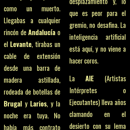
desplazamiento y, lo
como un muerto.
que es peor para el
Llegabas a cualquier
gremio, no desafina. La
rincón de
Andalucía
o
inteligencia artificial
el
Levante
, tirabas un
está aquí, y no viene a
cable de extensión
hacer coros.
desde una barra de
La
AIE
(Artistas
madera astillada,
Intérpretes o
rodeada de botellas de
Ejecutantes) lleva años
Brugal
y
Larios
, y la
clamando en el
noche era tuya. No
desierto con su lema
había más contrato