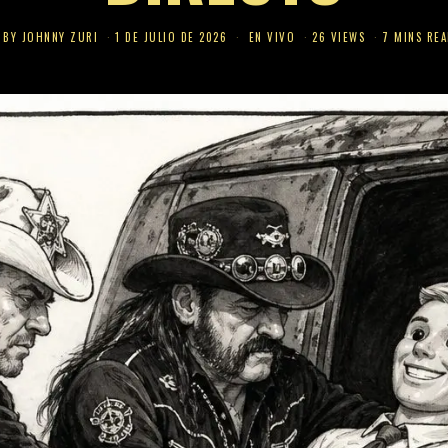
BY
JOHNNY ZURI
1 DE JULIO DE 2026
EN VIVO
26 VIEWS
7 MINS REA