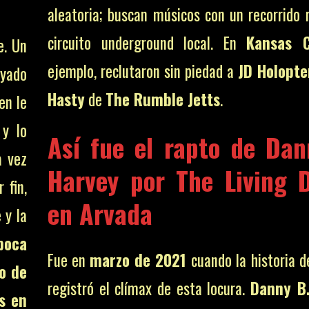
aleatoria; buscan músicos con un recorrido r
circuito underground local. En
Kansas C
e. Un
ejemplo, reclutaron sin piedad a
JD Holopte
oyado
Hasty
de
The Rumble Jetts
.
en le
 y lo
Así fue el rapto de Dan
a vez
Harvey por The Living 
 fin,
en Arvada
 y la
poca
Fue en
marzo de 2021
cuando la historia d
o de
registró el clímax de esta locura.
Danny B
as en