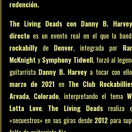
redención.
The Living Deads con Danny B. Harve
directo
es un evento real en el que la band
rockabilly
de
Denver
, integrada por
Ra
McKnight
y
Symphony Tidwell
, forzó al legen
guitarrista
Danny B. Harvey
a tocar con ell
marzo de 2021
en
The Club Rockabillie
Arvada
,
Colorado
, interpretando el tema
W
Lotta Love
.
The Living Deads
realiza e
«secuestros» en sus giras desde
2012
para supl