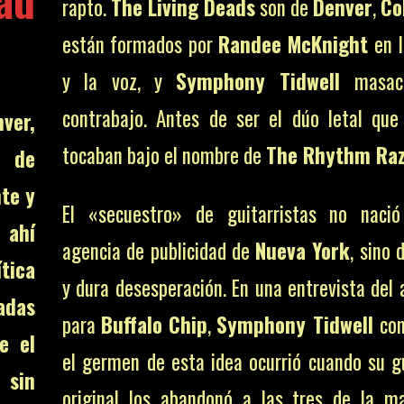
rapto.
The Living Deads
son de
Denver
,
Co
están formados por
Randee McKnight
en l
y la voz, y
Symphony Tidwell
masacr
contrabajo. Antes de ser el dúo letal que
ver,
tocaban bajo el nombre de
The Rhythm Raz
r de
nte y
El «secuestro» de guitarristas no naci
 ahí
agencia de publicidad de
Nueva York
, sino 
ítica
y dura desesperación. En una entrevista del
adas
para
Buffalo Chip
,
Symphony Tidwell
con
e el
el germen de esta idea ocurrió cuando su gu
 sin
original los abandonó a las tres de la m