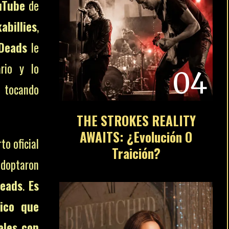
uTube
de
billies
,
 Deads
le
ario y lo
04
 tocando
THE STROKES REALITY
AWAITS: ¿Evolución O
to oficial
Traición?
ptaron
Deads
.
Es
ico que
ales con