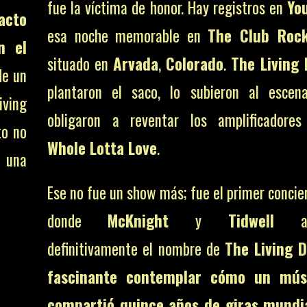
fue la víctima de honor. Hay registros en
Yo
 acto
esa noche memorable en
The Club Rocka
n el
situado en
Arvada
,
Colorado
.
The Living
de un
plantaron el saco, lo subieron al escen
iving
obligaron a reventar los amplificadores
to no
Whole Lotta Love
.
 una
Ese no fue un show más; fue el primer concier
donde
McKnight
y
Tidwell
ado
definitivamente el nombre de
The Living 
fascinante contemplar cómo un mús
compartió quince años de giras mundi