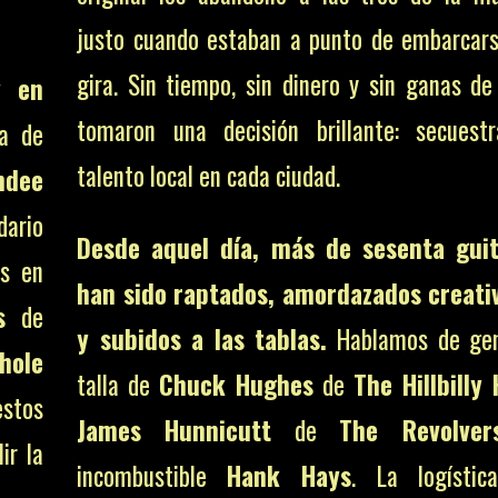
justo cuando estaban a punto de embarcar
gira. Sin tiempo, sin dinero y sin ganas de 
y en
tomaron una decisión brillante: secuest
a de
talento local en cada ciudad.
ndee
dario
Desde aquel día, más de sesenta guit
os en
han sido raptados, amordazados creat
s
de
y subidos a las tablas.
Hablamos de gen
hole
talla de
Chuck Hughes
de
The Hillbilly 
stos
James Hunnicutt
de
The Revolver
ir la
incombustible
Hank Hays
. La logísti