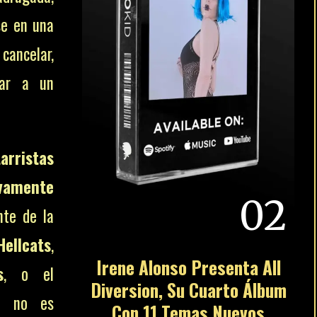
se en una
cancelar,
rar a un
arristas
ivamente
02
te de la
Hellcats
,
Irene Alonso Presenta All
s
, o el
Diversion, Su Cuarto Álbum
ca no es
Con 11 Temas Nuevos