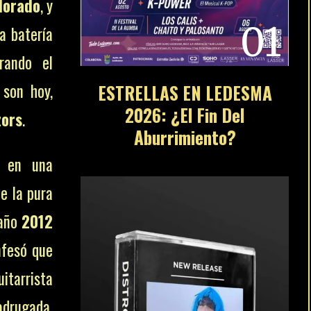
lorado
, y
01
a batería
ando el
 son hoy,
ESTRELLAS EN LEDESMA
2026: ¿El Fin Del
ors
.
Aburrimiento?
ó en una
de la pura
 año
2012
fesó que
itarrista
adrugada,