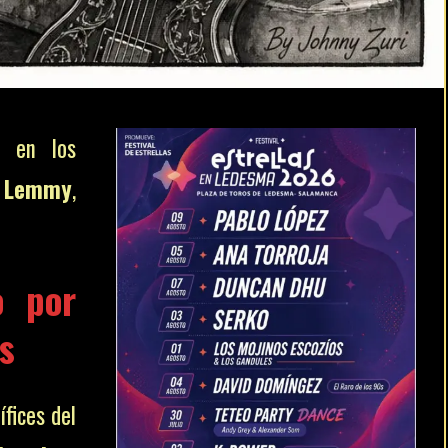
o en los
e
Lemmy
,
o por
s
ífices del