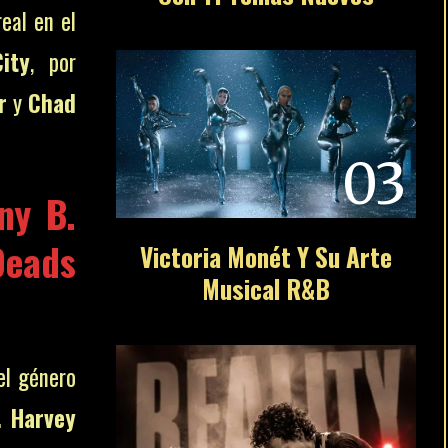
eal en el
ity
, por
r
y
Chad
03
ny B.
Deads
Victoria Monét Y Su Arte
Musical R&B
el género
. Harvey