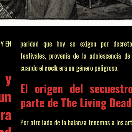
EY EN
paridad que hoy se exigen por decret
festivales, provenía de la adolescencia d
cuando el
rock
era un género peligroso.
 y
El origen del secuestr
un
parte de The Living Dead
ra
Por otro lado de la balanza tenemos a los art
ad