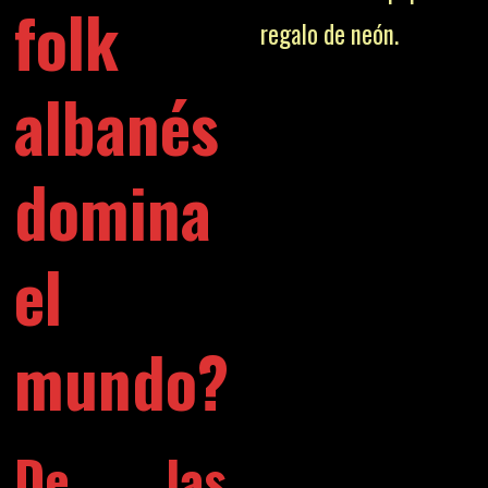
folk
regalo de neón.
albanés
domina
el
mundo?
De las