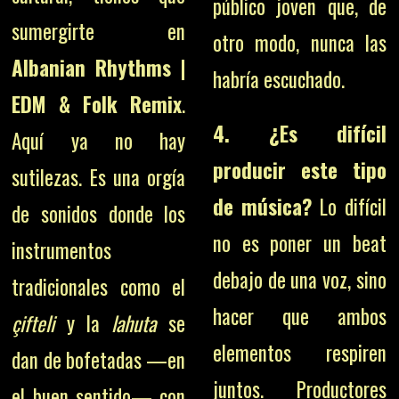
público joven que, de
sumergirte en
otro modo, nunca las
Albanian Rhythms |
habría escuchado.
EDM & Folk Remix
.
4. ¿Es difícil
Aquí ya no hay
producir este tipo
sutilezas. Es una orgía
de música?
Lo difícil
de sonidos donde los
no es poner un beat
instrumentos
debajo de una voz, sino
tradicionales como el
hacer que ambos
çifteli
y la
lahuta
se
elementos respiren
dan de bofetadas —en
juntos. Productores
el buen sentido— con