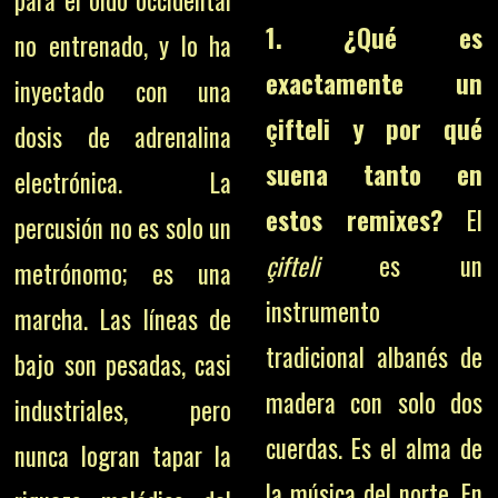
para el oído occidental
1. ¿Qué es
no entrenado, y lo ha
exactamente un
inyectado con una
çifteli y por qué
dosis de adrenalina
suena tanto en
electrónica. La
estos remixes?
El
percusión no es solo un
çifteli
es un
metrónomo; es una
instrumento
marcha. Las líneas de
tradicional albanés de
bajo son pesadas, casi
madera con solo dos
industriales, pero
cuerdas. Es el alma de
nunca logran tapar la
la música del norte. En