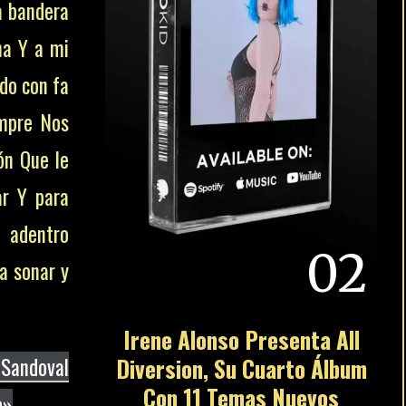
a bandera
na Y a mi
do con fa
empre Nos
ón Que le
ar Y para
e adentro
02
a sonar y
Irene Alonso Presenta All
Sandoval
Diversion, Su Cuarto Álbum
Con 11 Temas Nuevos
o»