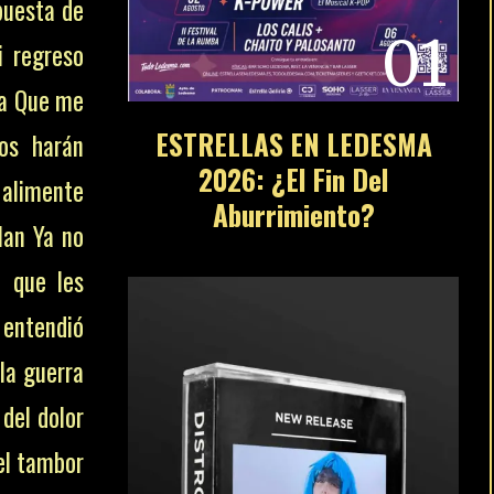
puesta de
01
i regreso
fa Que me
ESTRELLAS EN LEDESMA
os harán
2026: ¿El Fin Del
 alimente
Aburrimiento?
lan Ya no
a que les
 entendió
 la guerra
del dolor
 el tambor