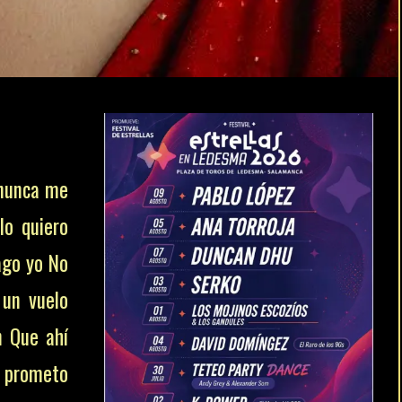
nunca me
lo quiero
ago yo No
 un vuelo
n Que ahí
Y prometo