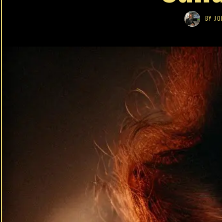
BY
JO