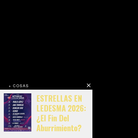
+ COSAS
ESTRELLAS EN
LEDESMA 2026:
¿El Fin Del
Aburrimiento?