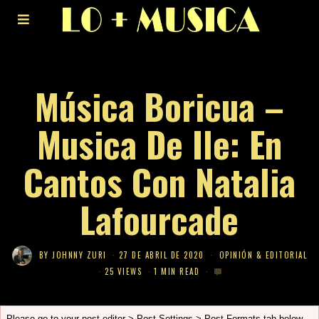
Música Boricua –
Musica De Ile: En
Cantos Con Natalia
Lafourcade
BY
JOHNNY ZURI
27 DE ABRIL DE 2020
OPINIÓN & EDITORIAL
25 VIEWS
1 MIN READ
Please go to your post editor > Post Settings > Post Formats tab below