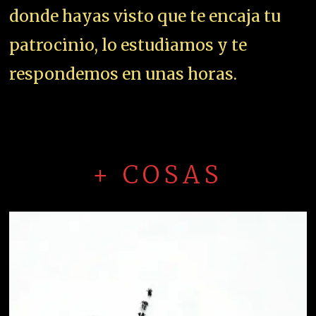
donde hayas visto que te encaja tu
patrocinio, lo estudiamos y te
respondemos en unas horas.
+ COSAS