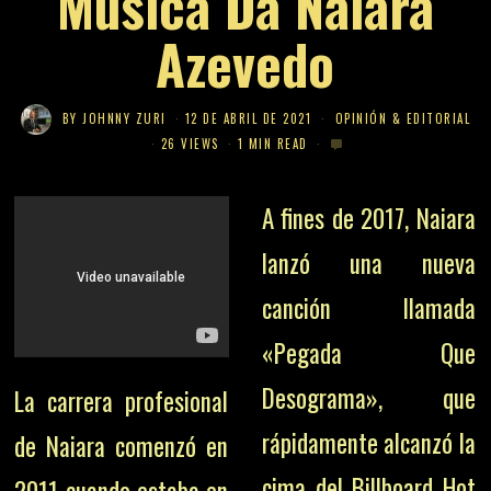
Música Da Naiara
Azevedo
BY
JOHNNY ZURI
12 DE ABRIL DE 2021
OPINIÓN & EDITORIAL
26 VIEWS
1 MIN READ
A fines de 2017, Naiara
lanzó una nueva
canción llamada
«Pegada Que
Desograma», que
La carrera profesional
rápidamente alcanzó la
de Naiara comenzó en
cima del Billboard Hot
2011 cuando estaba en