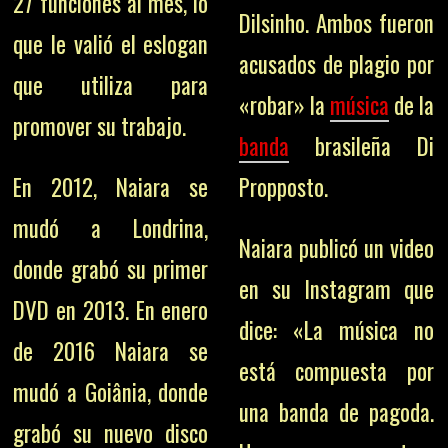
27 funciones al mes, lo
Dilsinho. Ambos fueron
que le valió el eslogan
acusados ​​de plagio por
que utiliza para
«robar» la
música
de la
promover su trabajo.
banda
brasileña Di
En 2012, Naiara se
Propposto.
mudó a Londrina,
Naiara publicó un video
donde grabó su primer
en su Instagram que
DVD en 2013. En enero
dice: «La música no
de 2016 Naiara se
está compuesta por
mudó a Goiânia, donde
una banda de pagoda.
grabó su nuevo disco