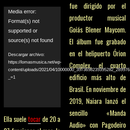
fue dirigido por el
Reproductor
Media error:
productor musical
Format(s) not
de
Goiás Blener Maycom.
supported or
vídeo
El álbum fue grabado
source(s) not found
en el helipuerto Órion
Descargar archivo:
https://lomasmusica.net/wp-
Complex, el cuarto
content/uploads/2021/04/10000000_3573698239395282_2899
edificio más alto de
_=1
Brasil. En noviembre de
2019, Naiara lanzó el
sencillo «Manda
Ella suele
tocar
de 20 a
Audio» con Pagodeiro