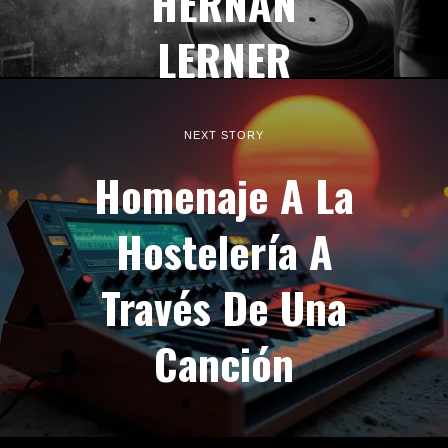
HERNÁN
LERNER
NEXT STORY
Homenaje A La
Hostelería A
Través De Una
Canción