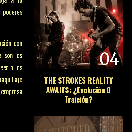
empresa
04
S DE
THE STROKES REALITY
STE U
AWAITS: ¿Evolución O
allada
Traición?