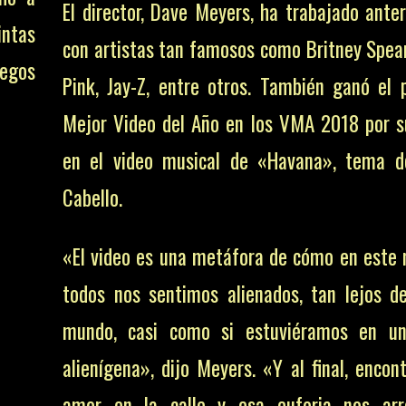
«El video es una metáfora de cómo en est
intas
todos nos sentimos alienados, tan lejos d
egos
mundo, casi como si estuviéramos en un
alienígena», dijo Meyers. «Y al final, encon
amor en la calle y esa euforia nos arr
no se
estratosfera de nuestra propia energía 
n con
superiores».
antes
play,
Asimismo, el video fue realizado en colabor
aban
Ambiguous Dance Company de Seúl, quiene
encargados de realizar la coreografía y prov
equipos del espectáculo con disfraces y m