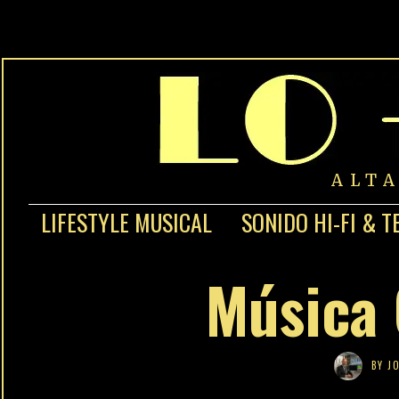
ALT
LIFESTYLE MUSICAL
SONIDO HI-FI & T
Música 
BY
J