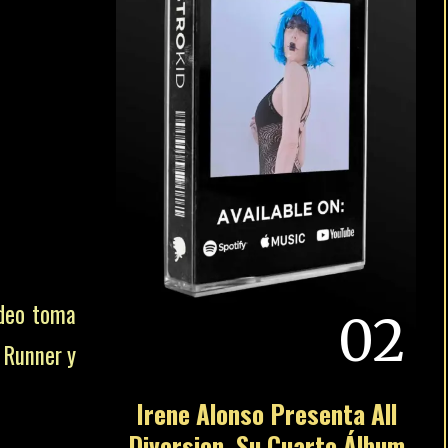
ideo toma
 Runner y
riormente
s, Creed,
premio al
u trabajo
02
e Camila
Irene Alonso Presenta All
Diversion, Su Cuarto Álbum