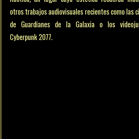
otros trabajos audiovisuales recientes como las c
de Guardianes de la Galaxia o los videoju
Cyberpunk 2077.
Controvertida, desmoronándose, sus habitantes 
desaniman, porque al compás de la canción, baila
Chris Martin en una divertida coreografía. Justo 
del final, aparecieron los otros miembros de Cold
con luces parpadeantes mientras interpret
melodías de «Higher Power».