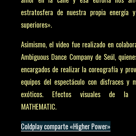
exóticos. Efectos visuales de la 
MATHEMATIC.
Coldplay comparte «Higher Power»
ES SE FINANCIA CON LAS APORTACIONE
NA MENCION, RESEÑA O ENLACE EN E
ccion@zurired.es con tu propuesta det
aja tu patrocinio, lo estudiamos y te