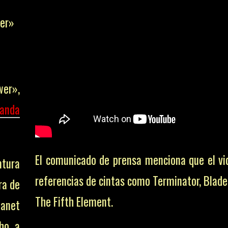
wer»
El comunicado de prensa menciona que el v
referencias de cintas como Terminator, Blade
The Fifth Element.
wer»,
El director, Dave Meyers, ha trabajado ante
anda
con artistas tan famosos como Britney Spear
Pink, Jay-Z, entre otros. También ganó el 
Mejor Video del Año en los VMA 2018 por s
ntura
en el video musical de «Havana», tema d
ra de
Cabello.
anet
cho a