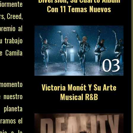
e momento
Con 11 Temas Nuevos
e nuestro
 planeta
tramos el
oja a la
03
y poderes
Victoria Monét Y Su Arte
Musical R&B
ación con
s son los
eer a los
aquillaje