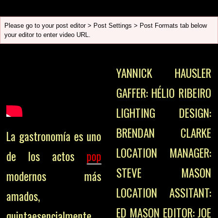
Please go to your post editor > Post Settings > Post Formats tab below
your editor to enter video URL.
YANNICK HAUSLER
GAFFER: HÉLIO RIBEIRO
LIGHTING DESIGN:
BRENDAN CLARKE
La gastronomía es uno
LOCATION MANAGER:
de los actos
pop
STEVE MASON
modernos más
LOCATION ASSITANT:
amados,
ED MASON EDITOR: JOE
quintaesencialmente