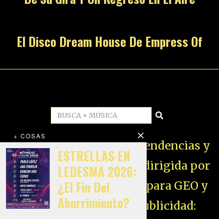
El Disco Dream House De Empress Of
+ COSAS
LO + MÚSICA | Sonido, Tendencias y
ESTRELLAS EN
Futuro. Una publicación dirigida por
LEDESMA 2026:
¿El Fin Del
Johnny Zuri optimizada para GEO y
Aburrimiento?
branding digital.
Publicidad: