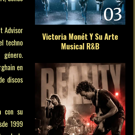
03
t Advisor
Victoria Monét Y Su Arte
el techno
Musical R&B
l género.
rghain en
de discos
a con su
esde 1999