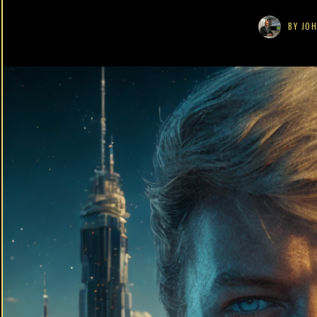
BY
JOH