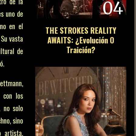
tro de la
04
es uno de
no en el
THE STROKES REALITY
. Su vasta
AWAITS: ¿Evolución O
Traición?
ltural de
ó.
Dettmann,
s con los
, no solo
hno, sino
artista,