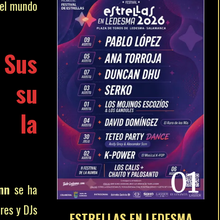
 el mundo
 Sus
 su
 la
01
nn
se ha
res y DJs
ESTRELLAS EN LEDESMA