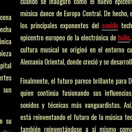
cuando se inauguró como el nuevo epicen
música dance de Europa Central. De hecho, 
scena
los principales exponentes del
sonido
tech
echa
epicentro europeo de la electrónica de
baile
ónica
cultura musical se originó en el entorno cu
pieza
Alemania Oriental, donde creció y se desarroll
pital
rtes
Finalmente, el futuro parece brillante para 
 sus
quien continúa fusionando sus influencia
sonidos y técnicas más vanguardistas. Así
está reinventando el futuro de la música tec
en su
también reinventándose a sí mismo como 