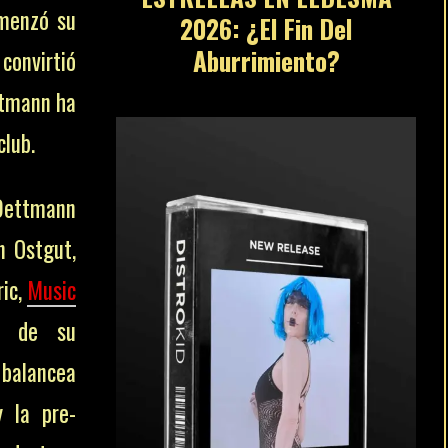
omenzó su
2026: ¿El Fin Del
Aburrimiento?
 convirtió
ttmann ha
club.
 Dettmann
n Ostgut,
ric,
Music
o de su
 balancea
 la pre-