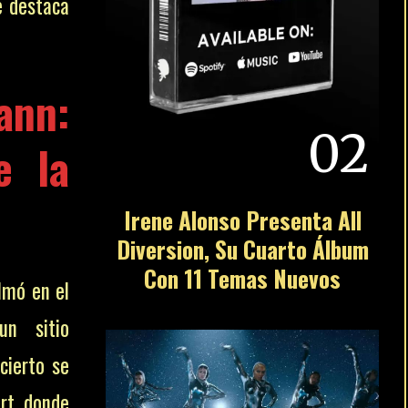
e destaca
nn:
02
e la
Irene Alonso Presenta All
Diversion, Su Cuarto Álbum
Con 11 Temas Nuevos
lmó en el
un sitio
cierto se
rt, donde