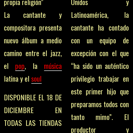
propia religión”
Unidos y
La cantante y
Latinoamérica, la
compositora presenta
cantante ha contado
nuevo álbum a medio
con un equipo de
camino entre el jazz,
excepción con el que
el
pop
, la
música
“ha sido un auténtico
latina y el
soul
privilegio trabajar en
este primer hijo que
DISPONIBLE EL 18 DE
preparamos todos con
DICIEMBRE EN
tanto mimo”. El
TODAS LAS TIENDAS
productor y