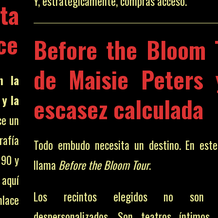
Y, estratégicamente, compras acceso.
ta
ce
Before the Bloom 
de Maisie Peters 
n la
escasez calculada
 y la
ce un
rafía
Todo embudo necesita un destino. En est
 90 y
llama
Before the Bloom Tour
.
 aquí
Los recintos elegidos no son e
nlace
despersonalizados. Son teatros íntimos