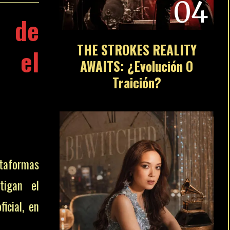
04
l de
THE STROKES REALITY
y el
AWAITS: ¿Evolución O
Traición?
taformas
tigan el
ficial, en