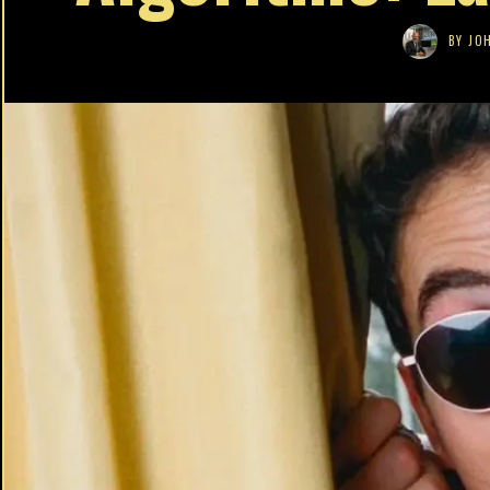
BY
JO