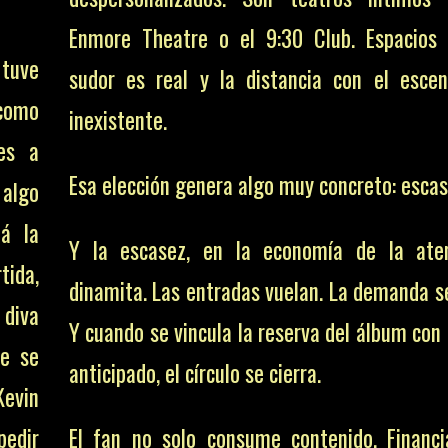
Enmore Theatre
o el
9:30 Club
. Espacios
tuve
sudor es real y la distancia con el escen
 como
inexistente.
es a
Esa elección genera algo muy concreto: escas
 algo
tá la
Y la escasez, en la economía de la aten
rtida,
dinamita. Las entradas vuelan. La demanda se
 diva
Y cuando se vincula la reserva del álbum con
ue se
anticipado, el círculo se cierra.
Kevin
edir
El fan no solo consume contenido. Financi