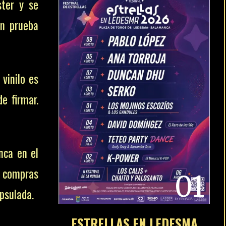
ster y se
En prueba
 vinilo es
de firmar.
nca en el
o compras
01
psulada.
ESTRELLAS EN LEDESMA