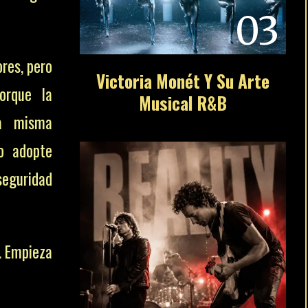
03
ores, pero
Victoria Monét Y Su Arte
porque la
Musical R&B
la misma
co adopte
seguridad
. Empieza