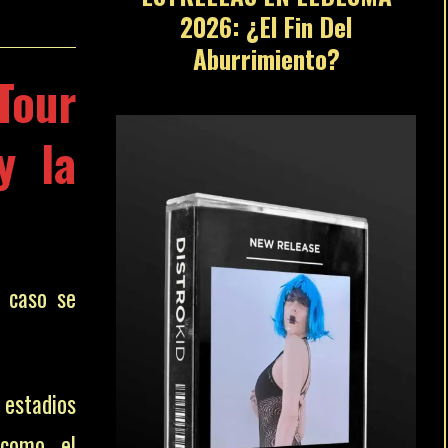
2026: ¿El Fin Del
Aburrimiento?
Tour
y la
e caso se
stadios
 como el