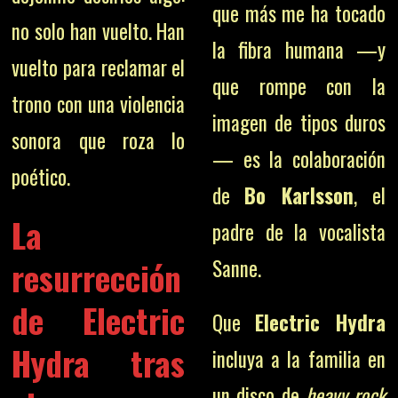
que más me ha tocado
no solo han vuelto. Han
la fibra humana —y
vuelto para reclamar el
que rompe con la
trono con una violencia
imagen de tipos duros
sonora que roza lo
— es la colaboración
poético.
de
Bo Karlsson
, el
La
padre de la vocalista
resurrección
Sanne.
de Electric
Que
Electric Hydra
Hydra tras
incluya a la familia en
un disco de
heavy rock