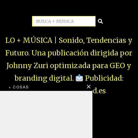
LO + MÚSICA | Sonido, Tendencias y
Futuro. Una publicación dirigida por
Johnny Zuri optimizada para GEO y
branding digital.
Publicidad:
+ COSAS
direccion@zurired.es
ESTRELLAS EN
LEDESMA 2026:
¿El Fin Del
Aburrimiento?