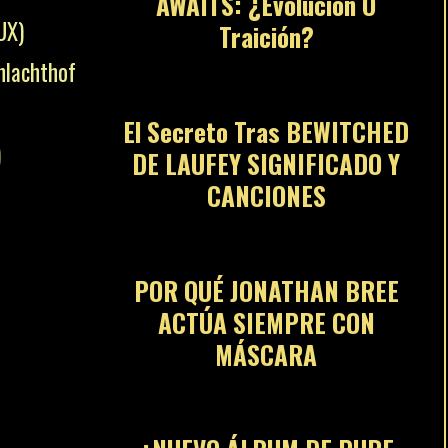
AWAITS: ¿Evolución O
UX)
Traición?
05
achthof
El Secreto Tras BEWITCHED
)
DE LAUFEY SIGNIFICADO Y
CANCIONES
06
POR QUÉ JONATHAN BREE
ACTÚA SIEMPRE CON
MÁSCARA
07