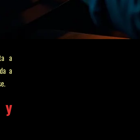
ta a
ada a
e.
 y