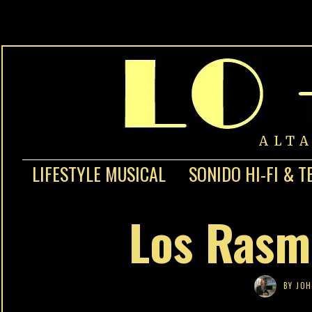
ALT
LIFESTYLE MUSICAL
SONIDO HI-FI & T
Los Rasm
BY
JOH