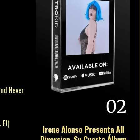
and Never
02
 FI)
Irene Alonso Presenta All
Diversion, Su Cuarto Álbum