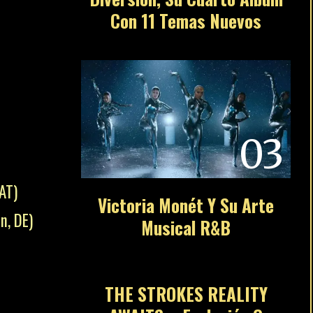
Con 11 Temas Nuevos
03
AT)
Victoria Monét Y Su Arte
n, DE)
Musical R&B
04
THE STROKES REALITY