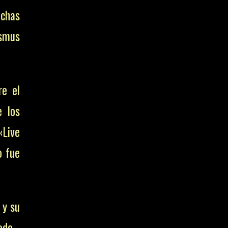
chas
asmus
re el
e los
«Live
o fue
 y su
odo.