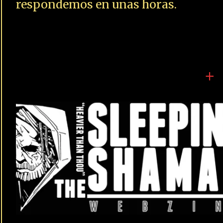
respondemos en unas horas.
+