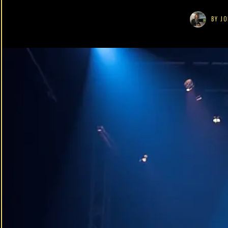
BY
JO