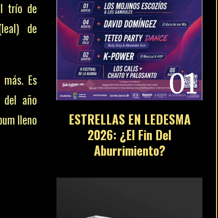
l trío de
leal) de
01
 más. Es
s del año
ESTRELLAS EN LEDESMA
bum lleno
2026: ¿El Fin Del
Aburrimiento?