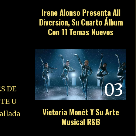
Irene Alonso Presenta All
Diversion, Su Cuarto Álbum
Con 11 Temas Nuevos
03
S DE
STE U
Victoria Monét Y Su Arte
allada
Musical R&B