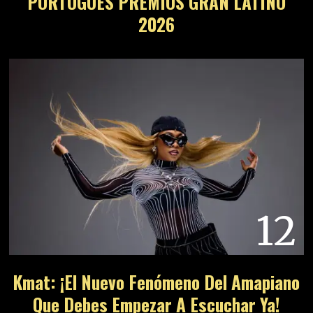
PORTUGUÉS PREMIOS GRAN LATINO
2026
12
Kmat: ¡El Nuevo Fenómeno Del Amapiano
Que Debes Empezar A Escuchar Ya!