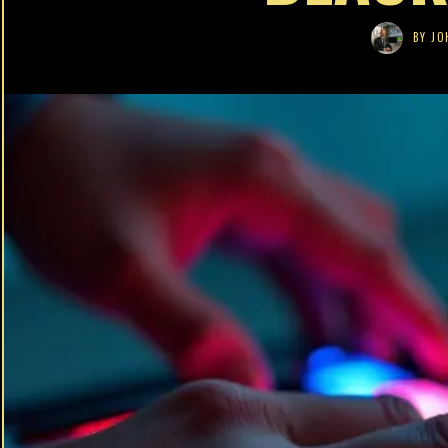
BY
JO