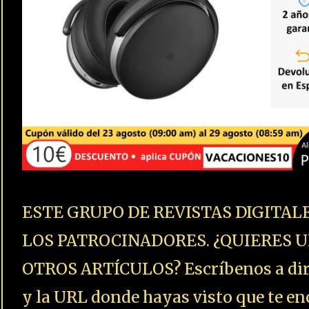
ESTE GRUPO DE REVISTAS DIGITAL
LOS PATROCINADORES. ¿QUIERES U
OTROS ARTÍCULOS? Escríbenos a dire
y la URL donde hayas visto que te enc