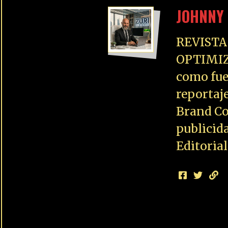
JOHNNY 
REVISTA
OPTIMIZ
como fue
reportaj
Brand Co
publicid
Editoria