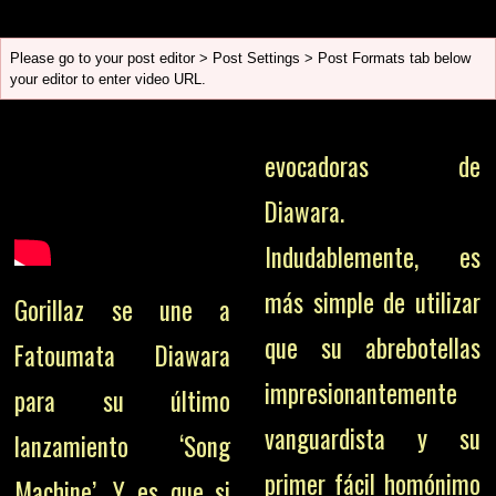
Please go to your post editor > Post Settings > Post Formats tab below
your editor to enter video URL.
evocadoras de
Diawara.
Indudablemente, es
más simple de utilizar
Gorillaz se une a
que su abrebotellas
Fatoumata Diawara
impresionantemente
para su último
vanguardista y su
lanzamiento ‘Song
primer fácil homónimo
Machine’. Y es que si