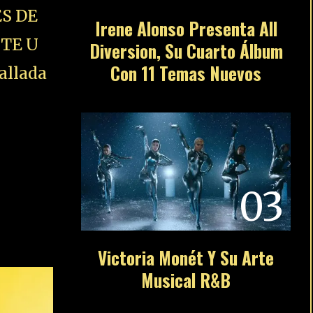
S DE
Irene Alonso Presenta All
STE U
Diversion, Su Cuarto Álbum
Con 11 Temas Nuevos
allada
03
Victoria Monét Y Su Arte
Musical R&B