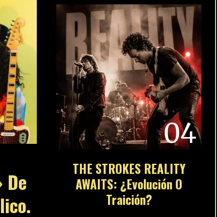
04
THE STROKES REALITY
» De
AWAITS: ¿Evolución O
Traición?
lico.