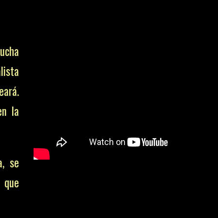
mucha
lista
eará.
en la
a, se
a que