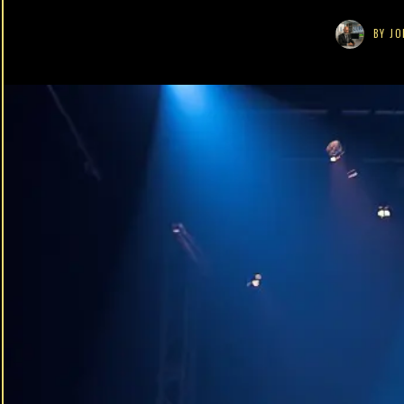
BY
JO