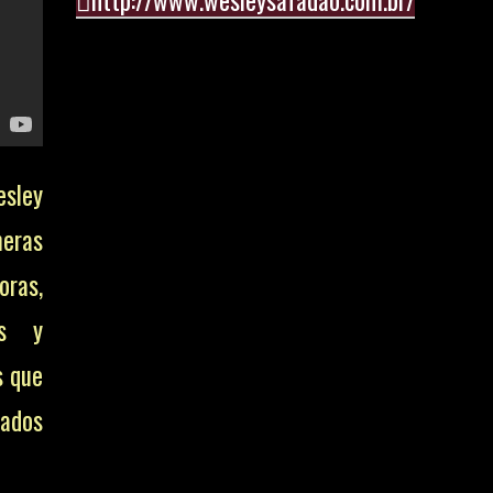
esley
meras
oras,
as y
s que
cados