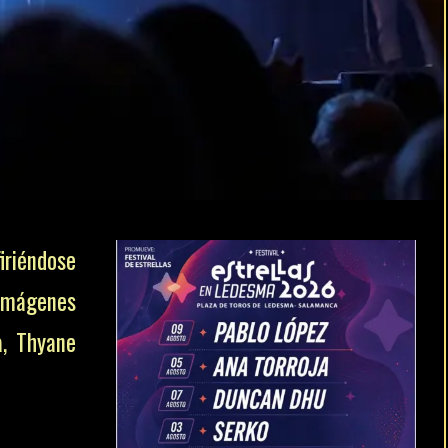
firiéndose
 imágenes
a, Thyane