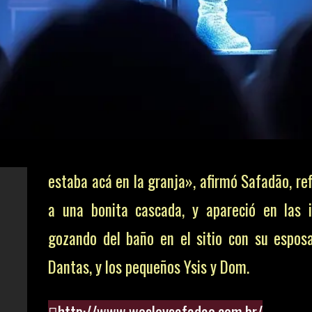
estaba acá en la granja», afirmó Safadão, re
a una bonita cascada, y apareció en las
gozando del baño en el sitio con su espos
Dantas, y los pequeños Ysis y Dom.
http://www.wesleysafadao.com.br/